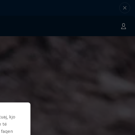
uaj, kjo
e të
ë faqen