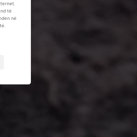
ternet.
und të
enden në
të.