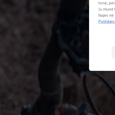
tonë, për
Ju mund 
faqes në
Politikën