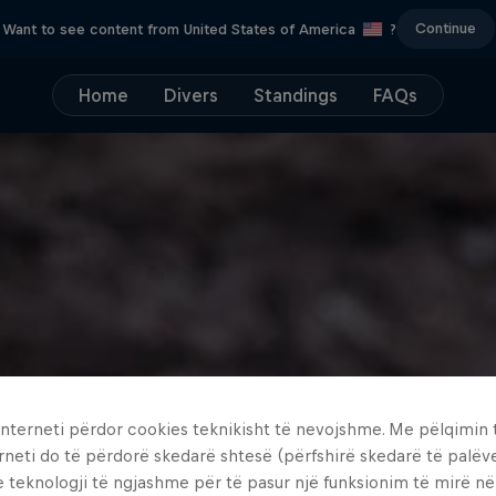
Continue
Want to see content from United States of America
?
Home
Divers
Standings
FAQs
interneti përdor cookies teknikisht të nevojshme. Me pëlqimin t
rneti do të përdorë skedarë shtesë (përfshirë skedarë të palëv
e teknologji të ngjashme për të pasur një funksionim të mirë n