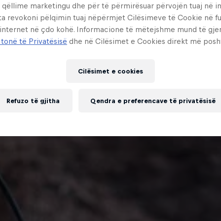
 qëllime marketingu dhe për të përmirësuar përvojën tuaj në in
ta revokoni pëlqimin tuaj nëpërmjet Cilësimeve të Cookie në f
 internet në çdo kohë. Informacione të mëtejshme mund të gj
 tonë të Privatësisë
dhe në Cilësimet e Cookies direkt më posh
Cilësimet e cookies
Refuzo të gjitha
Qendra e preferencave të privatësisë