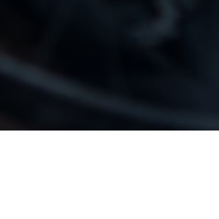
ng
High Diving