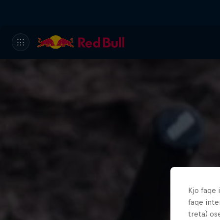
Kjo faqe 
faqe inte
treta) os