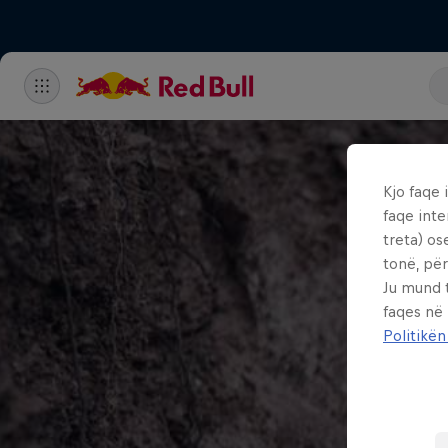
Kjo faqe 
faqe inte
treta) os
tonë, për
Ju mund 
faqes në
Politikën