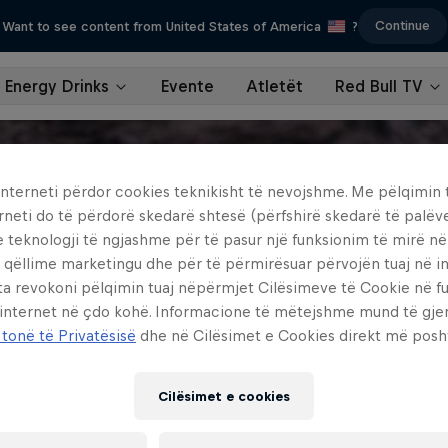
Continue
Want to see content from United States of America
?
Energy Drinks
Evente
Atletët
Red Bull TV
interneti përdor cookies teknikisht të nevojshme. Me pëlqimin t
rneti do të përdorë skedarë shtesë (përfshirë skedarë të palëv
e teknologji të ngjashme për të pasur një funksionim të mirë n
 qëllime marketingu dhe për të përmirësuar përvojën tuaj në in
ta revokoni pëlqimin tuaj nëpërmjet Cilësimeve të Cookie në f
 internet në çdo kohë. Informacione të mëtejshme mund të gj
 tonë të Privatësisë
dhe në Cilësimet e Cookies direkt më posh
Cilësimet e cookies