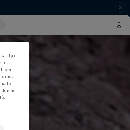
uaj, kjo
e të
ë faqen
ternet.
und të
enden në
të.