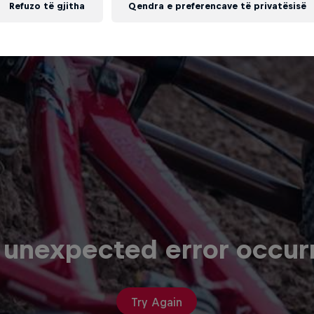
Refuzo të gjitha
Qendra e preferencave të privatësisë
 unexpected error occur
Try Again