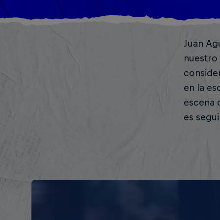
Juan Ag
nuestro 
consider
en la es
escena d
es segu