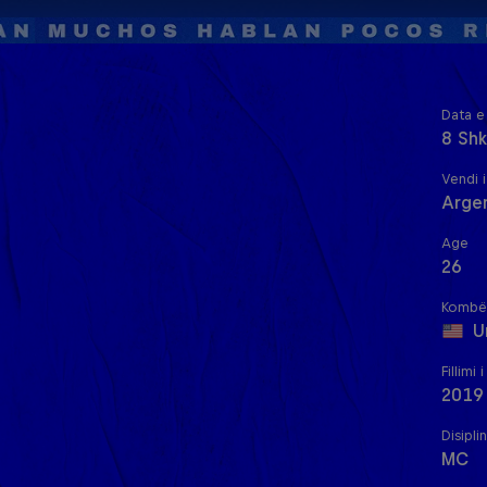
Data e 
8 Shk
Vendi i
Arge
Age
26
Kombë
U
Fillimi 
2019
Disipli
MC