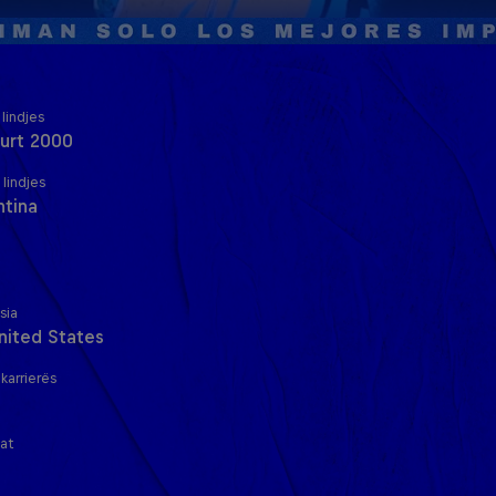
lindjes
urt 2000
 lindjes
ntina
sia
nited States
i karrierës
nat