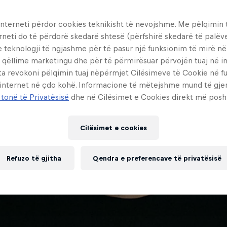
interneti përdor cookies teknikisht të nevojshme. Me pëlqimin t
rneti do të përdorë skedarë shtesë (përfshirë skedarë të palëv
e teknologji të ngjashme për të pasur një funksionim të mirë n
 qëllime marketingu dhe për të përmirësuar përvojën tuaj në in
ta revokoni pëlqimin tuaj nëpërmjet Cilësimeve të Cookie në f
 internet në çdo kohë. Informacione të mëtejshme mund të gj
 tonë të Privatësisë
dhe në Cilësimet e Cookies direkt më posh
Cilësimet e cookies
Refuzo të gjitha
Qendra e preferencave të privatësisë