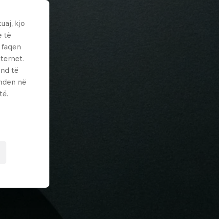
uaj, kjo
e të
ë faqen
ternet.
und të
enden në
të.