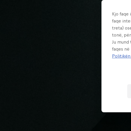
Kjo faqe 
faqe inte
treta) os
tonë, për
Ju mund 
faqes në
Politikën