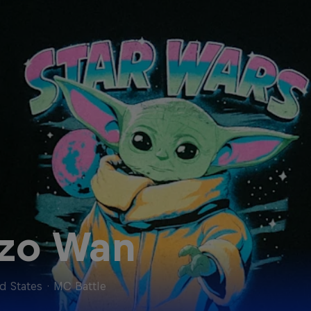
zo Wan
d States
·
MC Battle