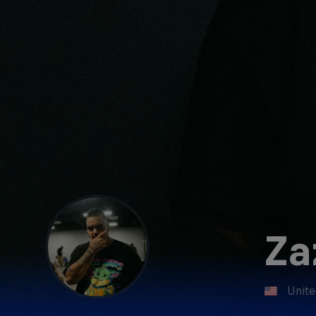
Za
Unite