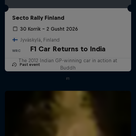
Secto Rally Finland
30 Korrik – 2 Gusht 2026
Jyväskylä, Finland
F1 Car Returns to India
WRC
The 2012 Indian GP-winning car in action at
Past event
Buddh
F1