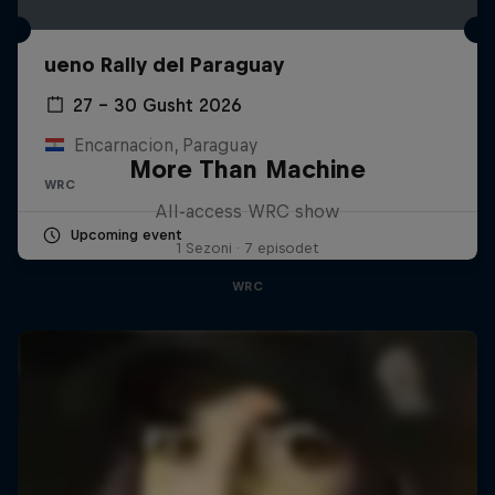
ueno Rally del Paraguay
27 – 30 Gusht 2026
Encarnacion, Paraguay
More Than Machine
WRC
All-access WRC show
Upcoming event
1 Sezoni · 7 episodet
WRC