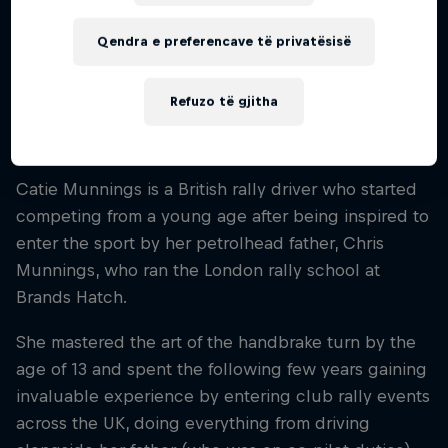
Fillimi i karrierës
2016
Qendra e preferencave të privatësisë
Disiplinat
Rally
Refuzo të gjitha
Catie Munnings is a British rally driver who started
competing from a young age after being inspired to
enter the sport by her petrolhead father, Chris
Munnings, who ran the London rally school at
Brands Hatch.
She mastered the art of the handbrake turn by the
age of 13 and spent the following few years gaining
invaluable experience by entering club rally events
across the UK, doing everything from driving