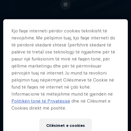
Kjo faqe interneti përdor cookies teknikisht të
British rally driver Catie Munnings
nevojshme. Me pëlqimin tuaj, kjo faqe interneti do
shot to fame after winning the FIA
të përdorë skedarë shtesë (përfshirë skedarë të
European Rally Championship
palëve të treta) ose teknologji të ngjashme për të
Ladies Trophy at the age of 18.
pasur një funksionim të mirë në faqen tonë, për
qëllime marketingu dhe për të përmirësuar
përvojën tuaj në internet. Ju mund ta revokoni
pëlqimin tuaj nëpërmjet Cilësimeve të Cookie në
Data e lindjes
fund të faqes në internet në çdo kohë.
15 Nëntor 1997
Informacione të mëtejshme mund të gjenden në
Politikën tonë të Privatësisë
dhe në Cilësimet e
Age
Cookies direkt më poshtë.
28
Kombësia
United Kingdom
Cilësimet e cookies