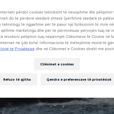
interneti përdor cookies teknikisht të nevojshme. Me pëlqimin t
rneti do të përdorë skedarë shtesë (përfshirë skedarë të palëv
e teknologji të ngjashme për të pasur një funksionim të mirë n
 qëllime marketingu dhe për të përmirësuar përvojën tuaj në in
ta revokoni pëlqimin tuaj nëpërmjet Cilësimeve të Cookie në f
 internet në çdo kohë. Informacione të mëtejshme mund të gj
 tonë të Privatësisë
dhe në Cilësimet e Cookies direkt më posh
Cilësimet e cookies
Refuzo të gjitha
Qendra e preferencave të privatësisë