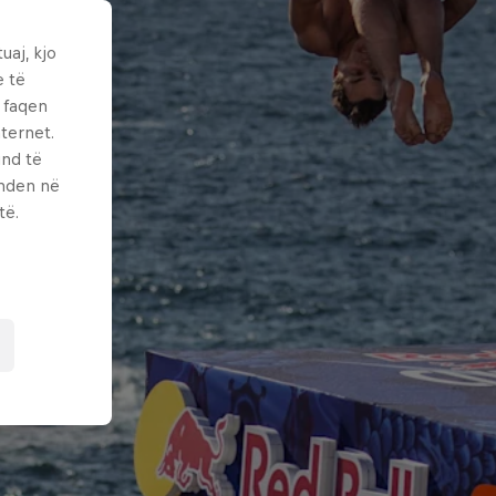
uaj, kjo
e të
ë faqen
ternet.
und të
enden në
të.