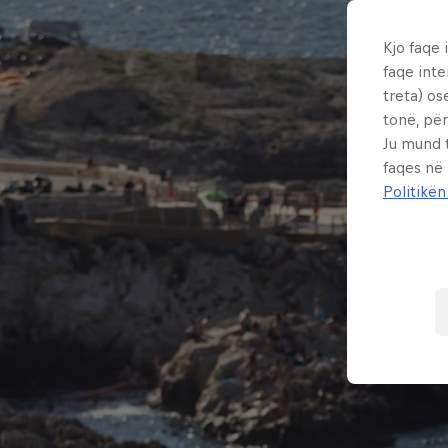
Kjo faqe 
faqe inte
treta) os
tonë, për
Ju mund 
faqes në
Politikën