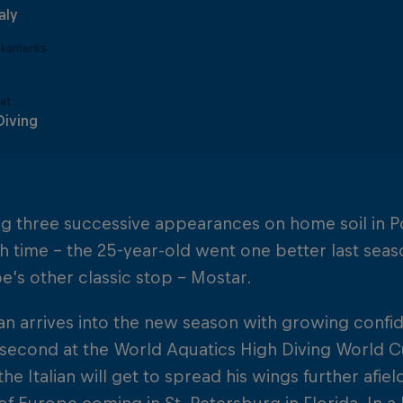
taly
i karrierës
nat
Diving
g three successive appearances on home soil in Po
h time – the 25-year-old went one better last seaso
e’s other classic stop – Mostar.
ian arrives into the new season with growing confi
 second at the World Aquatics High Diving World Cu
the Italian will get to spread his wings further afiel