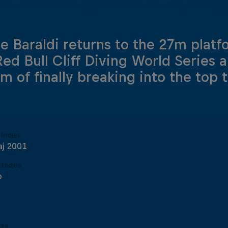
e Baraldi returns to the 27m platf
 Red Bull Cliff Diving World Series
im of finally breaking into the top 
lindjes
aj 2001
 lindjes
o
sia