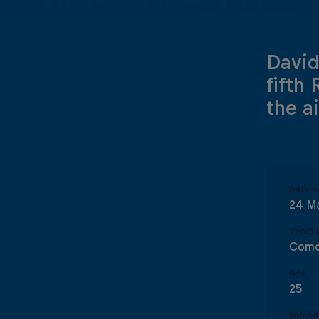
David
fifth
the a
Data e 
24 M
Vendi i
Com
Age
25
Kombë