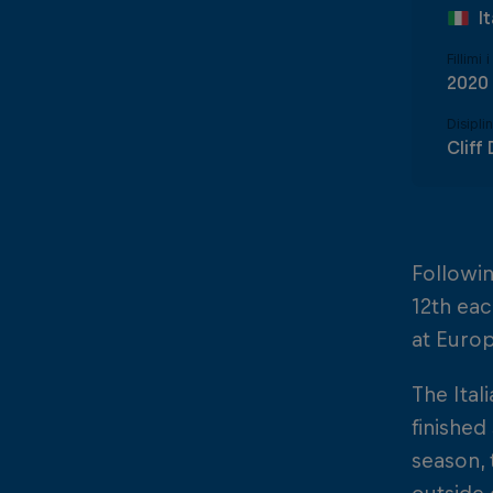
I
Fillimi 
2020
Disipli
Cliff 
Followin
12th eac
at Europ
The Ital
finished
season, 