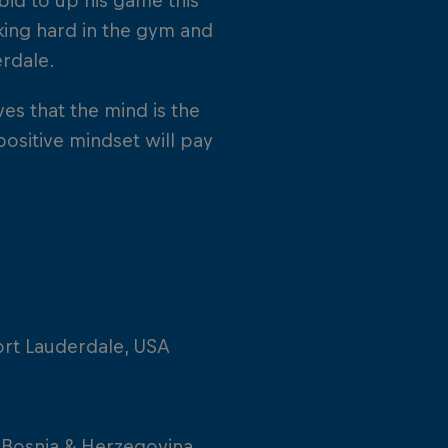
bid to up his game this
rking hard in the gym and
erdale.
es that the mind is the
positive mindset will pay
ort Lauderdale, USA
r, Bosnia & Herzegovina