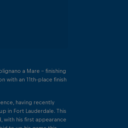
lignano a Mare – finishing
n with an 11th-place finish
dence, having recently
p in Fort Lauderdale. This
d, with his first appearance