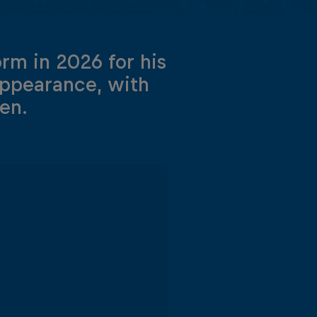
orm in 2026 for his
 appearance, with
ten.