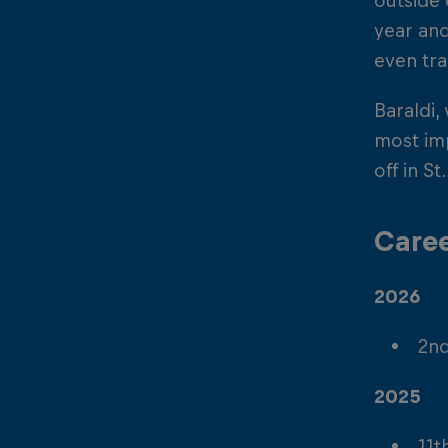
outside 
year and
even tra
Baraldi,
most imp
off in S
Caree
2026
2nd
2025
11t