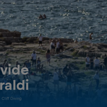
vide
raldi
·
Cliff Diving