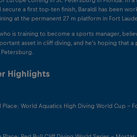
of Europe coming in St. Petersburg in Florida. In a 
 secure a first top-ten finish, Baraldi has been wo
ining at the permanent 27 m platform in Fort Laud
 who is training to become a sports manager, believ
ortant asset in cliff diving, and he’s hoping that a 
t. Petersburg.
r Highlights
 Place: World Aquatics High Diving World Cup - F
h Place: Red Bull Cliff Diving World Series - Mosta