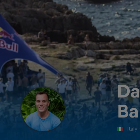
Da
Ba
Italy