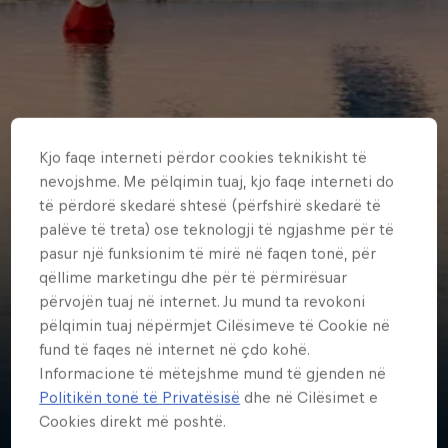
Kjo faqe interneti përdor cookies teknikisht të
nevojshme. Me pëlqimin tuaj, kjo faqe interneti do
të përdorë skedarë shtesë (përfshirë skedarë të
palëve të treta) ose teknologji të ngjashme për të
pasur një funksionim të mirë në faqen tonë, për
qëllime marketingu dhe për të përmirësuar
përvojën tuaj në internet. Ju mund ta revokoni
pëlqimin tuaj nëpërmjet Cilësimeve të Cookie në
Dimitris
fund të faqes në internet në çdo kohë.
Kolliakos
Informacione të mëtejshme mund të gjenden në
Politikën tonë të Privatësisë
dhe në Cilësimet e
Greece
·
Paramotor
Cookies direkt më poshtë.