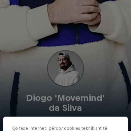
Diogo 'Movemind'
da Silva
Portugal
·
Games
Kjo faqe interneti përdor cookies teknikisht të