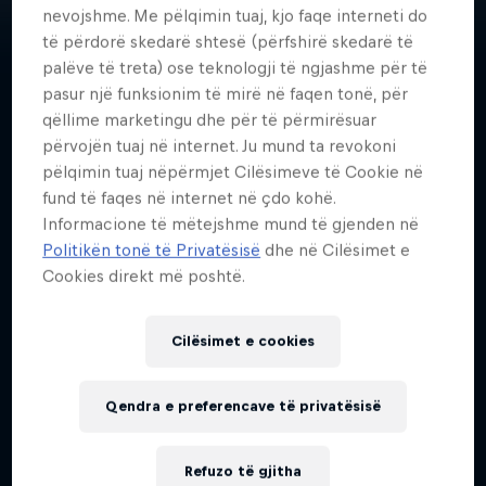
nevojshme. Me pëlqimin tuaj, kjo faqe interneti do
të përdorë skedarë shtesë (përfshirë skedarë të
palëve të treta) ose teknologji të ngjashme për të
pasur një funksionim të mirë në faqen tonë, për
One of Portugal's most popular
qëllime marketingu dhe për të përmirësuar
përvojën tuaj në internet. Ju mund ta revokoni
streamers, Diogo ‘Movemind’ da
pëlqimin tuaj nëpërmjet Cilësimeve të Cookie në
Silva made the jump from
fund të faqes në internet në çdo kohë.
reporting on virtual matches to
Informacione të mëtejshme mund të gjenden në
real football games.
Politikën tonë të Privatësisë
dhe në Cilësimet e
Cookies direkt më poshtë.
Cilësimet e cookies
Data e lindjes
2 Prill 1992
Qendra e preferencave të privatësisë
Age
34
Refuzo të gjitha
Kombësia