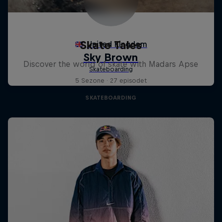
Skate Tales
Discover the world of skate with Madars Apse
5 Sezone · 27 episodet
SKATEBOARDING