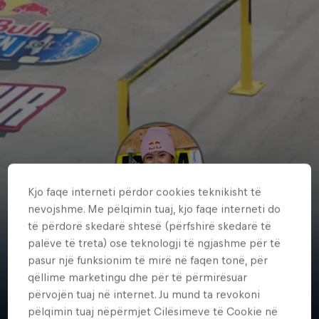
Kjo faqe interneti përdor cookies teknikisht të
nevojshme. Me pëlqimin tuaj, kjo faqe interneti do
të përdorë skedarë shtesë (përfshirë skedarë të
Yumeka
palëve të treta) ose teknologji të ngjashme për të
Oda
pasur një funksionim të mirë në faqen tonë, për
qëllime marketingu dhe për të përmirësuar
Japan
·
Skateboarding
përvojën tuaj në internet. Ju mund ta revokoni
pëlqimin tuaj nëpërmjet Cilësimeve të Cookie në