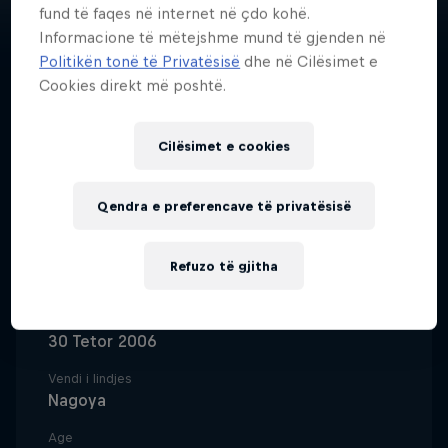
fund të faqes në internet në çdo kohë.
Informacione të mëtejshme mund të gjenden në
Politikën tonë të Privatësisë
dhe në Cilësimet e
Cookies direkt më poshtë.
Street skating phenom Yumeka
Oda is one of the leading lights of
Cilësimet e cookies
Japan's successful contest crew
who was already World
Qendra e preferencave të privatësisë
CChampion before the age of 18.
Refuzo të gjitha
Data e lindjes
30 Tetor 2006
Vendi i lindjes
Nagoya
Age