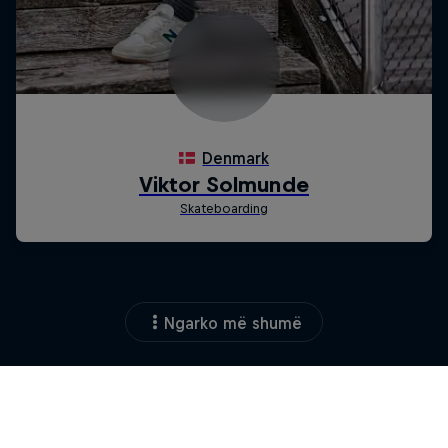
Ngarko më shumë