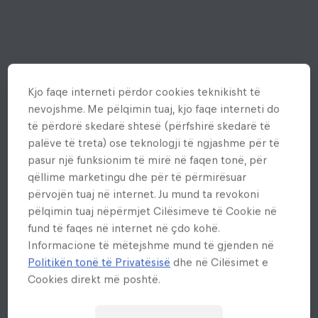
Kjo faqe interneti përdor cookies teknikisht të
nevojshme. Me pëlqimin tuaj, kjo faqe interneti do
të përdorë skedarë shtesë (përfshirë skedarë të
palëve të treta) ose teknologji të ngjashme për të
pasur një funksionim të mirë në faqen tonë, për
qëllime marketingu dhe për të përmirësuar
përvojën tuaj në internet. Ju mund ta revokoni
pëlqimin tuaj nëpërmjet Cilësimeve të Cookie në
fund të faqes në internet në çdo kohë.
Informacione të mëtejshme mund të gjenden në
Politikën tonë të Privatësisë
dhe në Cilësimet e
Cookies direkt më poshtë.