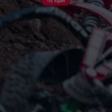
Try Again