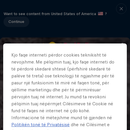
Want to see content from United States of America
?
Continue
Kjo faqe interneti përdor cookies teknikisht të
nevojshme. Me pëlqimin tuaj, kjo faqe interneti do
të përdorë skedarë shtesë (përfshirë skedarë të
palëve të treta) ose teknologji të ngjashme për të
pasur një funksionim të mirë në faqen tonë, për
qëllime marketingu dhe për të përmirësuar
përvojën tuaj në internet. Ju mund ta revokoni
pëlqimin tuaj nëpërmjet Cilësimeve të Cookie në
fund të faqes në internet në çdo kohë.
Informacione të mëtejshme mund të gjenden në
Politikën tonë të Privatësisë
dhe në Cilësimet e