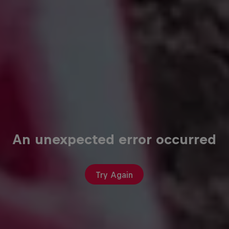
An unexpected error occurred
Try Again