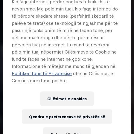
Kjo faqe interneti përdor cookies teknikisht të
nevojshme. Me pëlqimin tuaj, kjo faqe interneti do
të përdorë skedarë shtesë (përfshirë skedarë të
palëve të treta) ose teknologji të ngjashme për të
pasur një funksionim të mirë në faqen tonë, për
qëllime marketingu dhe për të përmirësuar
përvojën tuaj në internet. Ju mund ta revokoni
pëlqimin tuaj nëpërmjet Cilësimeve të Cookie në
fund të faqes në internet në çdo kohë.
Informacione të mëtejshme mund të gjenden në
Politikën tonë të Privatësisë
dhe në Cilësimet e
Cookies direkt më poshtë.
Cilësimet e cookies
Qendra e preferencave të privatësisë