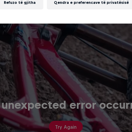
Refuzo të gjitha
Qendra e preferencave të privatësisë
 unexpected error occur
Try Again