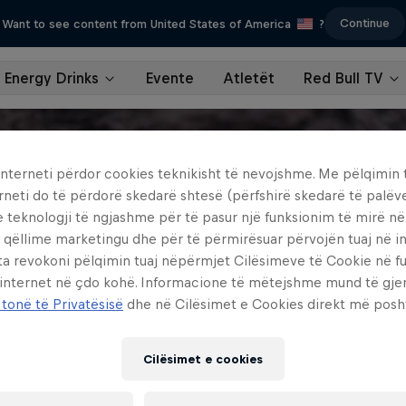
Continue
Want to see content from United States of America
?
Energy Drinks
Evente
Atletët
Red Bull TV
interneti përdor cookies teknikisht të nevojshme. Me pëlqimin t
rneti do të përdorë skedarë shtesë (përfshirë skedarë të palëv
e teknologji të ngjashme për të pasur një funksionim të mirë n
 qëllime marketingu dhe për të përmirësuar përvojën tuaj në in
ta revokoni pëlqimin tuaj nëpërmjet Cilësimeve të Cookie në f
 internet në çdo kohë. Informacione të mëtejshme mund të gj
 tonë të Privatësisë
dhe në Cilësimet e Cookies direkt më posh
Cilësimet e cookies