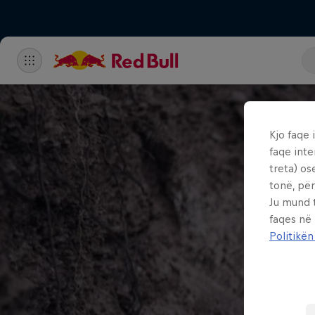
Kjo faqe 
faqe inte
treta) os
tonë, për
Ju mund 
faqes në
Politikën