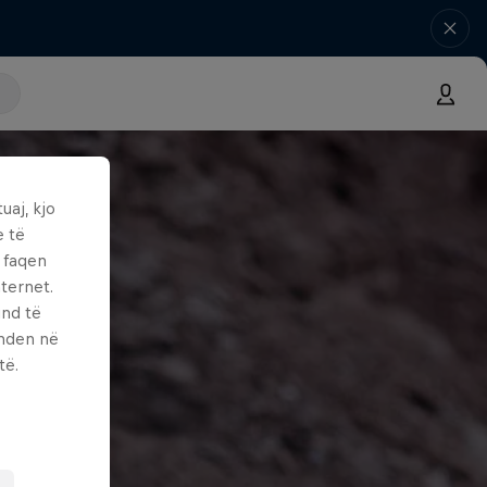
uaj, kjo
e të
ë faqen
ternet.
und të
enden në
të.