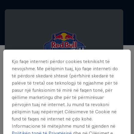
Kjo faqe interneti përdor cookies teknikisht të
nevojshme. Me pëlqimin tuaj, kjo faqe interneti do
të përdorë skedarë shtesë (përfshirë skedarë të
palëve të treta) ose teknologji të ngjashme për të
pasur një funksionim të mirë në faqen tonë, për
qëllime marketingu dhe për të përmirësuar
Red Bull Pasim Fjalësh
përvojën tuaj në internet. Ju mund ta revokoni
pëlqimin tuaj nëpërmjet Cilësimeve të Cookie në
6 Dhjetor 2025
fund të faqes në internet në çdo kohë.
Informacione të mëtejshme mund të gjenden në
Tirana
Politikën tonë të Privatësisë
dhe në Cilësimet e