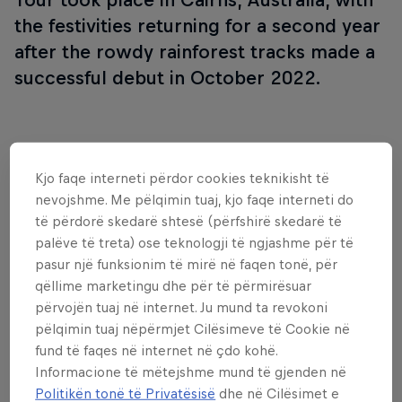
the festivities returning for a second year
after the rowdy rainforest tracks made a
successful debut in October 2022.
Follow along
Kjo faqe interneti përdor cookies teknikisht të
nevojshme. Me pëlqimin tuaj, kjo faqe interneti do
të përdorë skedarë shtesë (përfshirë skedarë të
palëve të treta) ose teknologji të ngjashme për të
pasur një funksionim të mirë në faqen tonë, për
qëllime marketingu dhe për të përmirësuar
përvojën tuaj në internet. Ju mund ta revokoni
pëlqimin tuaj nëpërmjet Cilësimeve të Cookie në
fund të faqes në internet në çdo kohë.
Informacione të mëtejshme mund të gjenden në
Politikën tonë të Privatësisë
dhe në Cilësimet e