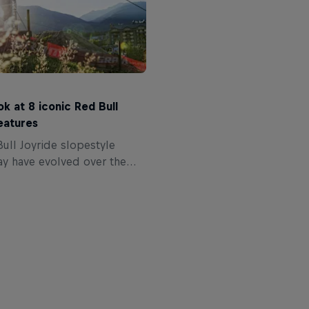
ok at 8 iconic Red Bull
eatures
ull Joyride slopestyle
y have evolved over the
t there are more than a few
tures that will always stand