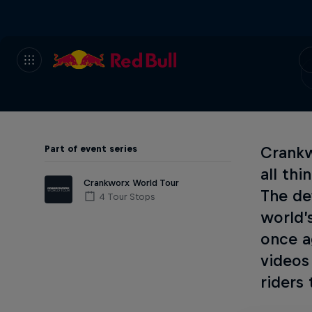
Part of event series
Crankw
all thi
Crankworx World Tour
The de
4 Tour Stops
world’
once a
videos
riders