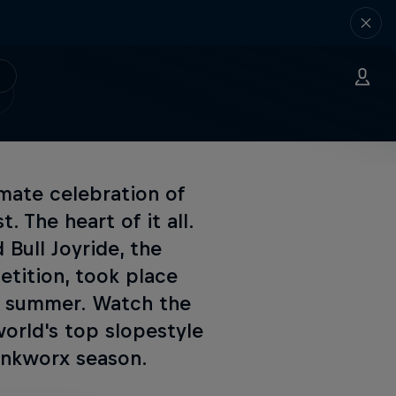
mate celebration of
. The heart of it all.
 Bull Joyride, the
etition, took place
is summer. Watch the
rld's top slopestyle
rankworx season.