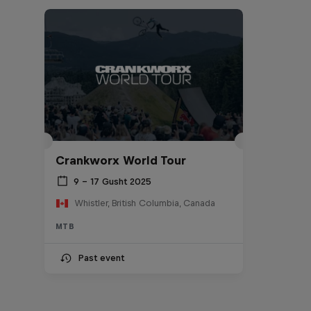
Crankworx World Tour
9 – 17 Gusht 2025
Whistler, British Columbia, Canada
MTB
Past event