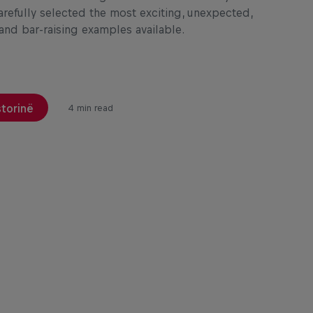
arefully selected the most exciting, unexpected,
 and bar-raising examples available.
storinë
4 min read