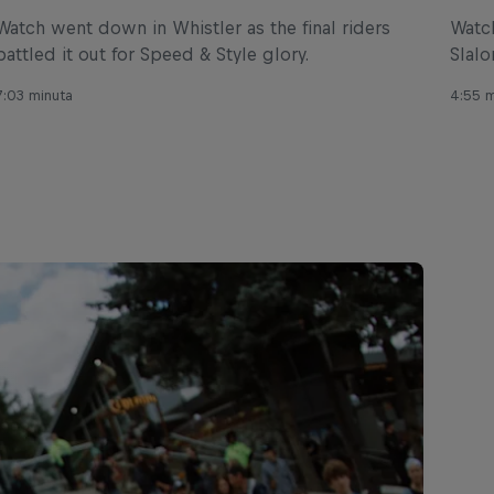
Watch went down in Whistler as the final riders
Watch
battled it out for Speed & Style glory.
Slal
2023.
7:03 minuta
4:55 m