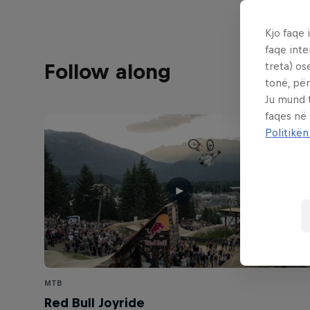
Kjo faqe 
faqe inte
Follow along
treta) os
tonë, për
Ju mund 
faqes në
Politikën
MTB
Red Bull Joyride