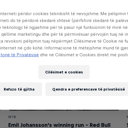
interneti përdor cookies teknikisht të nevojshme. Me pëlqimin t
rneti do të përdorë skedarë shtesë (përfshirë skedarë të palëv
e teknologji të ngjashme për të pasur një funksionim të mirë n
 qëllime marketingu dhe për të përmirësuar përvojën tuaj në in
ta revokoni pëlqimin tuaj nëpërmjet Cilësimeve të Cookie në f
 internet në çdo kohë. Informacione të mëtejshme mund të gj
 tonë të Privatësisë
dhe në Cilësimet e Cookies direkt më posh
Cilësimet e cookies
Refuzo të gjitha
Qendra e preferencave të privatësisë
MTB
Emil Johansson's winning run – Red Bull