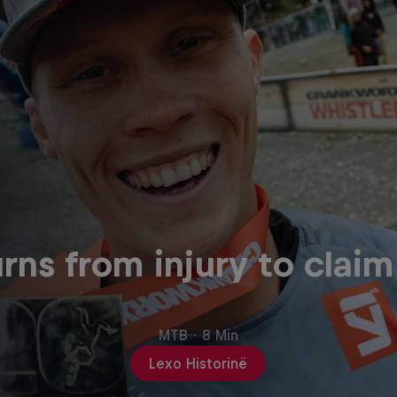
rns from injury to claim
MTB
·
8 Min
Lexo Historinë