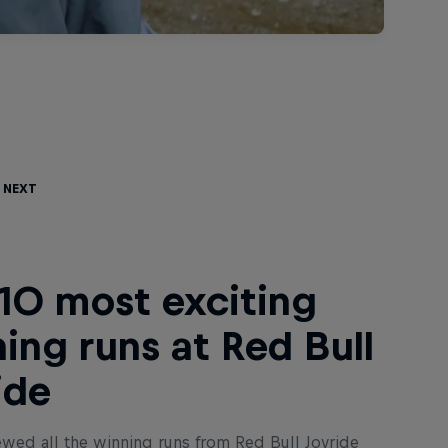
 Next
10 most exciting
ing runs at Red Bull
ide
ewed all the winning runs from Red Bull Joyride