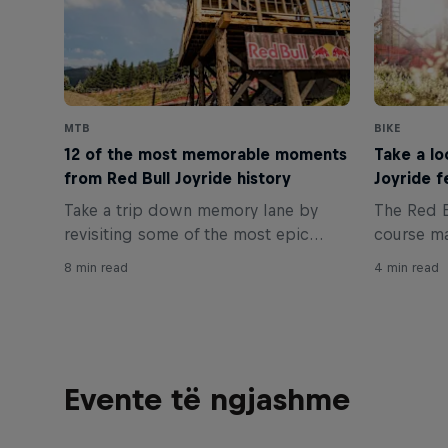
MTB
BIKE
12 of the most memorable moments
Take a lo
from Red Bull Joyride history
Joyride f
Take a trip down memory lane by
The Red B
revisiting some of the most epic
course ma
moments in the long and esteemed
years, bu
8 min read
4 min read
history of Red Bull Joyride.
iconic fea
out.
Evente të ngjashme