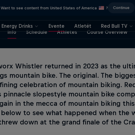
Continue
Want to see content from United States of America
?
Energy Drinks
Evente
Atletët
Red Bull TV
Info
Schedule
Athletes
Course Overview
orx Whistler returned in 2023 as the ulti
ngs mountain bike. The original. The biggest
fining celebration of mountain biking. Red
s pinnacle slopestyle mountain bike comp
gain in the mecca of mountain biking th
 below to see what happened when the wo
 threw down at the grand finale of the C