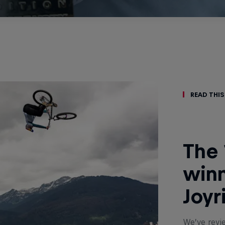
Read This
The 
winn
Joyr
We’ve revi