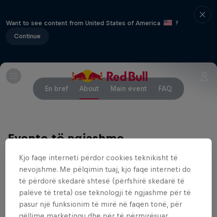
Want to see content from United States of America
?
Continue
En bref
About
Main event
FAQ
Evente të ngjashme
Kjo faqe interneti përdor cookies teknikisht të
nevojshme. Me pëlqimin tuaj, kjo faqe interneti do
të përdorë skedarë shtesë (përfshirë skedarë të
palëve të treta) ose teknologji të ngjashme për të
pasur një funksionim të mirë në faqen tonë, për
qëllime marketingu dhe për të përmirësuar