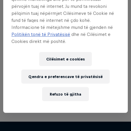
përvojën tuaj në internet. Ju mund ta revokoni
pëlqimin tuaj nëpërmjet Cilësimeve të Cookie në
fund të faqes në internet në çdo kohë.
Informacione të mëtejshme mund të gjenden në
Politikën tonë të Privatësisë
dhe në Cilësimet e
Cookies direkt më poshtë.
Red Bull Reshuffle
Cilësimet e cookies
15 Gusht 2026
Qendra e preferencave të privatësisë
Austria Center Vienna, Austria
GAMING
Refuzo të gjitha
Tickets available