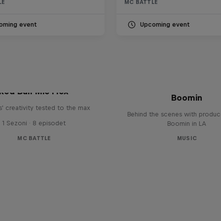
LE
MC BATTLE
oming event
Upcoming event
The Making of Red 
Symphonic with Me
Red Bull Mic Flex
Boomin
' creativity tested to the max
Behind the scenes with produc
1 Sezoni · 8 episodet
Boomin in LA
MC BATTLE
MUSIC