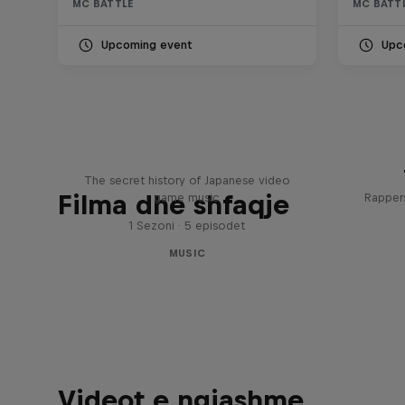
MC BATTLE
MC BATT
Upcoming event
Upc
Diggin' in the Carts
The secret history of Japanese video
Filma dhe shfaqje
game music
Rappers
1 Sezoni · 5 episodet
MUSIC
Videot e ngjashme