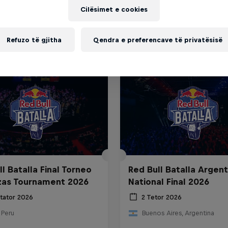
Cilësimet e cookies
Refuzo të gjitha
Qendra e preferencave të privatësisë
l Batalla Final Torneo
Red Bull Batalla Argent
zas Tournament 2026
National Final 2026
htator 2026
2 Tetor 2026
 Peru
Buenos Aires, Argentina