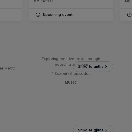
MC BATTLE
MC 
Upcoming event
Bull
All Access: Danitsa
tro
Exploring creative roots through
recording an album
Shiko te gjitha
er Metro
1 Sezoni · 6 episodet
MUSIC
Shiko te gjitha