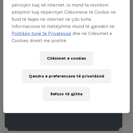
spectators returning year after year.
përvojën tuaj në internet. Ju mund ta revokoni
pëlqimin tuaj nëpërmjet Cilësimeve të Cookie në
fund të faqes në internet në çdo kohë.
Informacione të mëtejshme mund të gjenden në
Evente të ngjashme
Politikën tonë të Privatësisë
dhe në Cilësimet e
Cookies direkt më poshtë.
Cilësimet e cookies
Qendra e preferencave të privatësisë
Refuzo të gjitha