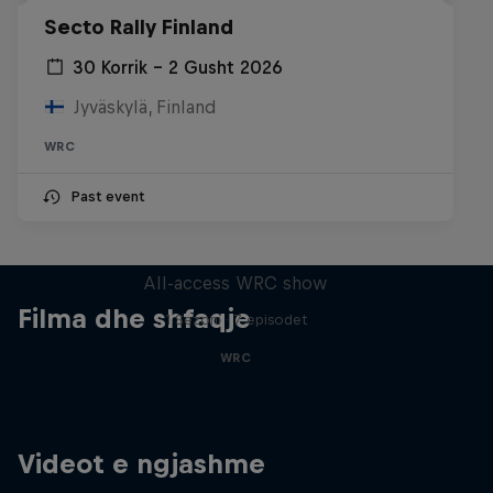
Secto Rally Finland
30 Korrik – 2 Gusht 2026
Jyväskylä, Finland
WRC
Past event
More Than Machine
All-access WRC show
Filma dhe shfaqje
1 Sezoni · 7 episodet
WRC
Videot e ngjashme