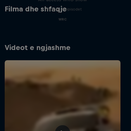
Filma dhe shfaqje
1 Sezoni · 7 episodet
WRC
Videot e ngjashme