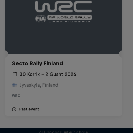
Secto Rally Finland
30 Korrik – 2 Gusht 2026
Jyväskylä, Finland
WRC
Past event
More Than Machine
All-access WRC show