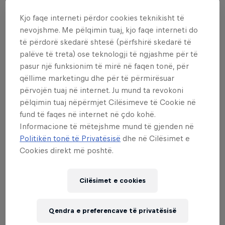
Müllenbachschleife of the Grand Prix
circuit.
Kjo faqe interneti përdor cookies teknikisht të
nevojshme. Me pëlqimin tuaj, kjo faqe interneti do
të përdorë skedarë shtesë (përfshirë skedarë të
palëve të treta) ose teknologji të ngjashme për të
pasur një funksionim të mirë në faqen tonë, për
qëllime marketingu dhe për të përmirësuar
përvojën tuaj në internet. Ju mund ta revokoni
pëlqimin tuaj nëpërmjet Cilësimeve të Cookie në
fund të faqes në internet në çdo kohë.
Informacione të mëtejshme mund të gjenden në
Politikën tonë të Privatësisë
dhe në Cilësimet e
Cookies direkt më poshtë.
Cilësimet e cookies
Read This Next
Qendra e preferencave të privatësisë
Të gjithë sytë drejt garës