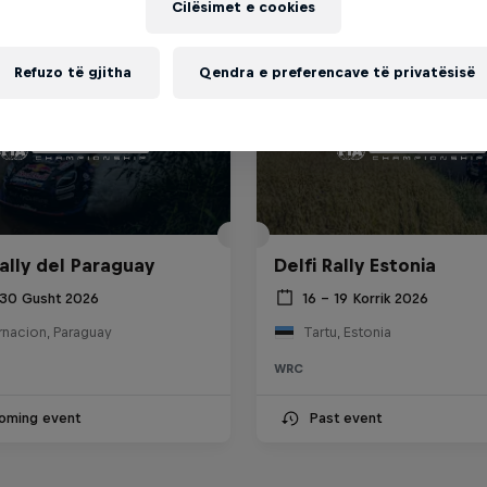
Cilësimet e cookies
Refuzo të gjitha
Qendra e preferencave të privatësisë
ally del Paraguay
Delfi Rally Estonia
 30 Gusht 2026
16 – 19 Korrik 2026
rnacion, Paraguay
Tartu, Estonia
WRC
oming event
Past event