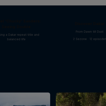
el 'Chucky' Sanders:
Discover Dakar
Seeing Double
From Dawn till Dust
ing a Dakar repeat title and
2 Sezone · 12 episode
balanced life