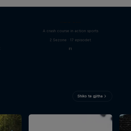
ABC of...
A crash course in action sports
2 Sezone · 17 episodet
t
F1
Shiko te gjitha