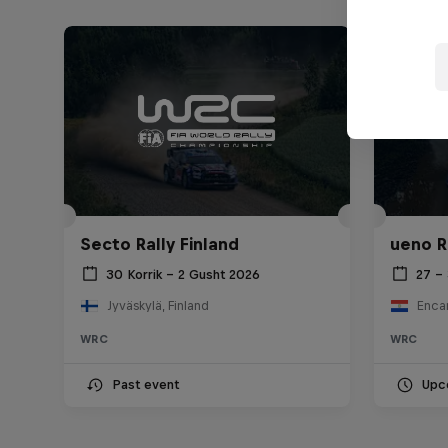
Secto Rally Finland
ueno R
30 Korrik – 2 Gusht 2026
27 –
Jyväskylä, Finland
Enca
WRC
WRC
Past event
Upc