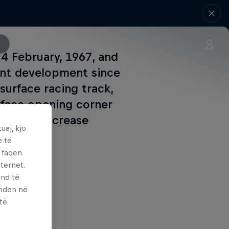
 4 February, 1967, and
cant development since
surface racing track,
urface opening corner
igned to increase
uaj, kjo
e të
ë faqen
ternet.
und të
enden në
të.