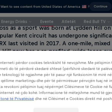
Continue
Want to see content from United States of America
?
Energy Drinks
Evente
Atletët
Red Bull TV
ross as a sport was born at Lydden Hill on
pular Kent circuit has undergone signifi
RX last visited in 2017. A one-mile, mixed 
 Hill now has a re-profiled, wide loose-s
arge jump in the first half of the lap, des
interneti përdor cookies teknikisht të nevojshme. Me pëlqimin t
king opportunities.
rneti do të përdorë skedarë shtesë (përfshirë skedarë të palëv
e teknologji të ngjashme për të pasur një funksionim të mirë n
 qëllime marketingu dhe për të përmirësuar përvojën tuaj në in
ta revokoni pëlqimin tuaj nëpërmjet Cilësimeve të Cookie në f
 internet në çdo kohë. Informacione të mëtejshme mund të gj
 tonë të Privatësisë
dhe në Cilësimet e Cookies direkt më posh