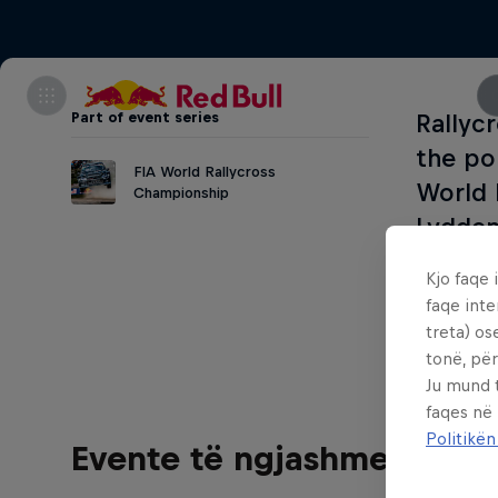
Part of event series
Rallyc
the po
FIA World Rallycross
World 
Championship
Lydden
and a l
Kjo faqe 
overta
faqe inte
treta) os
tonë, për
Ju mund 
faqes në
Politikën
Evente të ngjashme