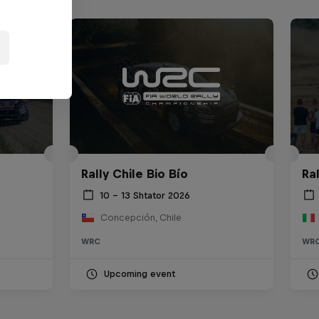
Rally Chile Bio Bío
Ra
10 – 13 Shtator 2026
Concepción, Chile
WRC
WR
Upcoming event