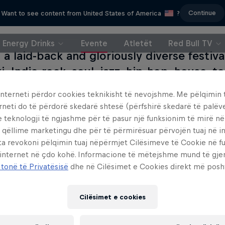
Continue
Want to see content from United States of America
?
Energy Drinks
Evente
Atletët
Red Bull TV
 a laid-back and gloriously diverse festiva
i. Indie-rock, soul, jazz, hip-hop, house, 
ween are all represented on a strong bill.
interneti përdor cookies teknikisht të nevojshme. Me pëlqimin t
y stage features Maya Jane Coles, Blawa
rneti do të përdorë skedarë shtesë (përfshirë skedarë të palëv
ming as Karenn, DFA's Tim Sweeney, and pu
e teknologji të ngjashme për të pasur një funksionim të mirë n
 qëllime marketingu dhe për të përmirësuar përvojën tuaj në in
 house, techno and disco such as Âme an
ta revokoni pëlqimin tuaj nëpërmjet Cilësimeve të Cookie në f
ee RBMA graduates Jackmaster, Desto an
 internet në çdo kohë. Informacione të mëtejshme mund të gj
ller. Elsewhere, Flow offers you the chan
 tonë të Privatësisë
dhe në Cilësimet e Cookies direkt më posh
tters such as Kraftwerk, Public Enemy, The
ody Valentine and Godspeed You! Black 
Cilësimet e cookies
ghts include Hudson Mohawke, Disclosure