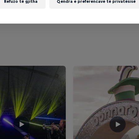
Blanco.
Refuzo të gjitha
Qendra e preferencave të privatësisë