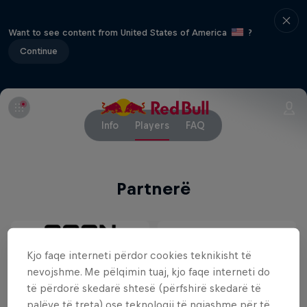
Want to see content from United States of America
?
Continue
Info
Players
FAQ
Partnerë
Kjo faqe interneti përdor cookies teknikisht të
nevojshme. Me pëlqimin tuaj, kjo faqe interneti do
të përdorë skedarë shtesë (përfshirë skedarë të
palëve të treta) ose teknologji të ngjashme për të