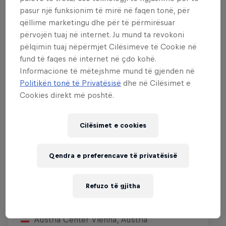
Evente të ngjashme
pasur një funksionim të mirë në faqen tonë, për
qëllime marketingu dhe për të përmirësuar
përvojën tuaj në internet. Ju mund ta revokoni
pëlqimin tuaj nëpërmjet Cilësimeve të Cookie në
fund të faqes në internet në çdo kohë.
Informacione të mëtejshme mund të gjenden në
Politikën tonë të Privatësisë
dhe në Cilësimet e
Cookies direkt më poshtë.
Cilësimet e cookies
Qendra e preferencave të privatësisë
Red Bull Reshuffle
Refuzo të gjitha
15 Gusht 2026
Austria Center Vienna, Austria