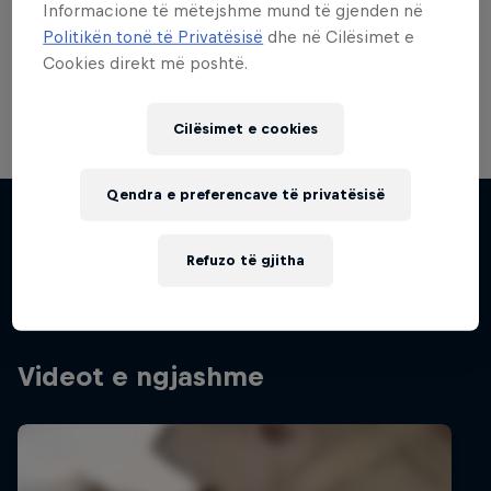
Partnerë
Informacione të mëtejshme mund të gjenden në
Politikën tonë të Privatësisë
dhe në Cilësimet e
Cookies direkt më poshtë.
Cilësimet e cookies
Volare: Valentino Guseli
Qendra e preferencave të privatësisë
The life of an Australian snowboarding
Filma dhe shfaqje
prodigy
Refuzo të gjitha
SNOWBOARDING
Videot e ngjashme