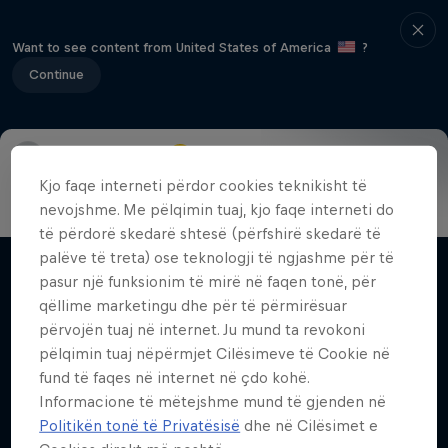
Want to see content from United States of America
?
Continue
Info
Duels Videos
Revelstoke recap
Selkirk Tangier
Kjo faqe interneti përdor cookies teknikisht të
nevojshme. Me pëlqimin tuaj, kjo faqe interneti do
Volare: Valentino Guseli
të përdorë skedarë shtesë (përfshirë skedarë të
palëve të treta) ose teknologji të ngjashme për të
The life of an Australian snowboarding
Filma dhe shfaqje
pasur një funksionim të mirë në faqen tonë, për
prodigy
qëllime marketingu dhe për të përmirësuar
SNOWBOARDING
përvojën tuaj në internet. Ju mund ta revokoni
pëlqimin tuaj nëpërmjet Cilësimeve të Cookie në
fund të faqes në internet në çdo kohë.
Informacione të mëtejshme mund të gjenden në
Videot e ngjashme
Politikën tonë të Privatësisë
dhe në Cilësimet e