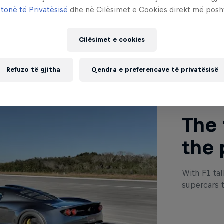
 tonë të Privatësisë
dhe në Cilësimet e Cookies direkt më posh
Cilësimet e cookies
Read This
Refuzo të gjitha
Qendra e preferencave të privatësisë
The 
the 
With F1 tal
supercars 