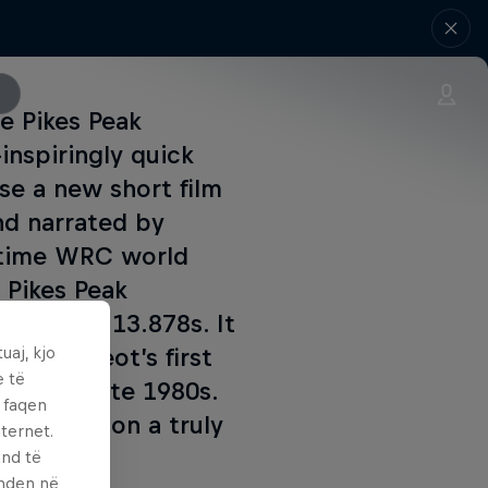
e Pikes Peak
inspiringly quick
se a new short film
nd narrated by
e-time WRC world
 Pikes Peak
ain in 8m 13.878s. It
uaj, kjo
and Peugeot’s first
e të
 in the late 1980s.
ë faqen
ook back on a truly
ternet.
und të
enden në