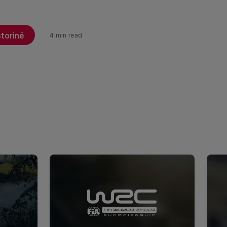
storinë
4 min read