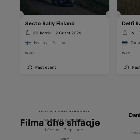
Secto Rally Finland
Delfi R
30 Korrik – 2 Gusht 2026
16 – 
Jyväskylä, Finland
Tartu
WRC
WRC
Past event
Pas
More Than Machine
Dani
Filma dhe shfaqje
All-access WRC show
1 Sezoni · 7 episodet
Seek
WRC