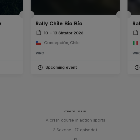
y
Rally Chile Bio Bío
Ra
10 – 13 Shtator 2026
Concepción, Chile
WRC
WR
Upcoming event
ABC of...
A crash course in action sports
2 Sezone · 17 episodet
t
F1