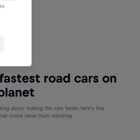
të.
 Next
fastest road cars on
planet
king about making the cars faster, here’s five
that could leave them standing.