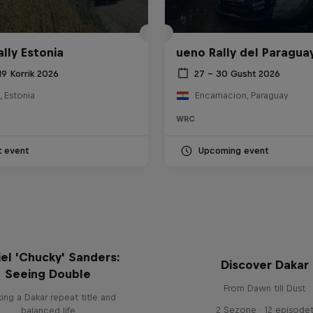
ally Estonia
ueno Rally del Paragua
19 Korrik 2026
27 – 30 Gusht 2026
, Estonia
Encarnacion, Paraguay
WRC
t event
Upcoming event
el 'Chucky' Sanders:
Discover Dakar
Seeing Double
From Dawn till Dust
ing a Dakar repeat title and
2 Sezone · 12 episode
balanced life