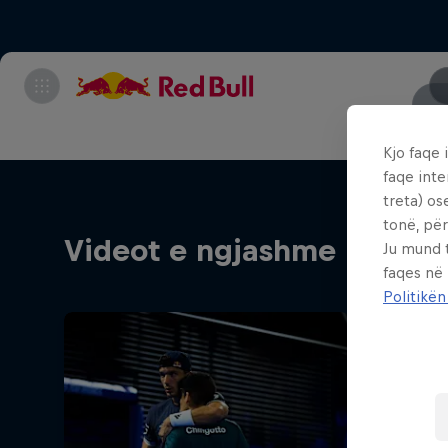
Kjo faqe 
faqe inte
treta) os
tonë, për
Videot e ngjashme
Ju mund 
faqes në
Politikën