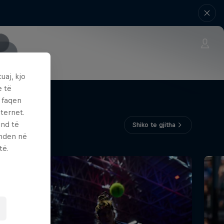
uaj, kjo
e të
ë faqen
ternet.
und të
Shiko te gjitha
enden në
të.