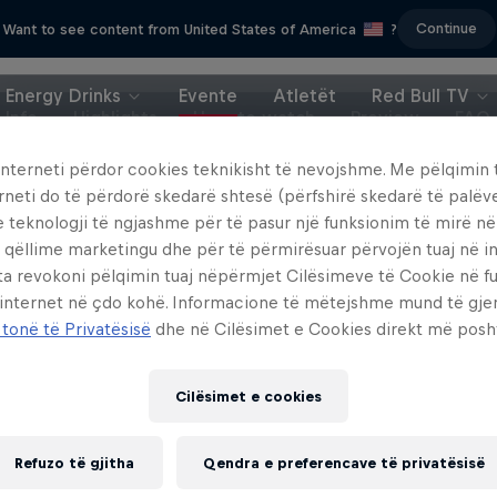
Continue
Want to see content from United States of America
?
Energy Drinks
Evente
Atletët
Red Bull TV
Info
Highlights
How to watch
Preview
FAQ
interneti përdor cookies teknikisht të nevojshme. Me pëlqimin t
rneti do të përdorë skedarë shtesë (përfshirë skedarë të palëv
e teknologji të ngjashme për të pasur një funksionim të mirë n
 qëllime marketingu dhe për të përmirësuar përvojën tuaj në in
ta revokoni pëlqimin tuaj nëpërmjet Cilësimeve të Cookie në f
 internet në çdo kohë. Informacione të mëtejshme mund të gj
 tonë të Privatësisë
dhe në Cilësimet e Cookies direkt më posh
Cilësimet e cookies
Refuzo të gjitha
Qendra e preferencave të privatësisë