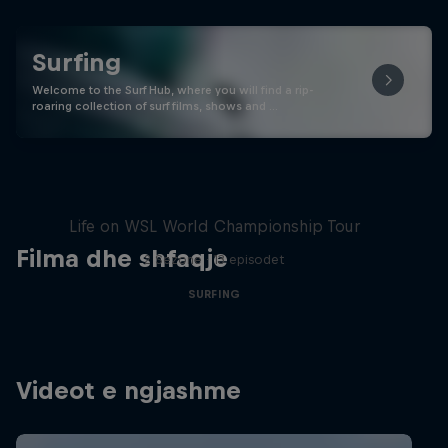
Surfing
Welcome to the Surf Hub, where you will find a rip-
roaring collection of surf films, shows and …
All In
Life on WSL World Championship Tour
Filma dhe shfaqje
2 Sezone · 13 episodet
SURFING
Videot e ngjashme