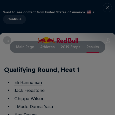
Want to see content from United States of America
?
Continue
Main Page
Athletes
2019 Stops
Results
Qualifying Round, Heat 1
Eli Hanneman
Jack Freestone
Chippa Wilson
I Made Darma Yasa
Noa Deane