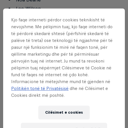
Lee Wilson
Kjo faqe interneti përdor cookies teknikisht të
Qualifying Round, Heat 2
nevojshme. Me pëlqimin tuaj, kjo faqe interneti do
të përdorë skedarë shtesë (përfshirë skedarë të
palëve të treta) ose teknologji të ngjashme për të
Eric Geiselman
pasur një funksionim të mirë në faqen tonë, për
Eithan Osborne
qëllime marketingu dhe për të përmirësuar
Oliver Kurtz
përvojën tuaj në internet. Ju mund ta revokoni
pëlqimin tuaj nëpërmjet Cilësimeve të Cookie në
Ian Crane
fund të faqes në internet në çdo kohë.
Matt Meola
Informacione të mëtejshme mund të gjenden në
Mason Ho
Politikën tonë të Privatësisë
dhe në Cilësimet e
Cookies direkt më poshtë.
Qualifying Round, Heat 3
Cilësimet e cookies
Kalani David
Finn McGill