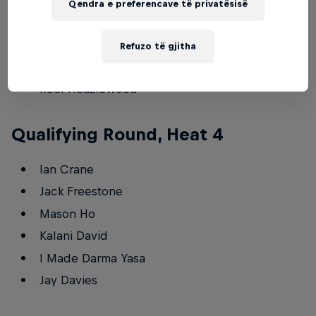
Qendra e preferencave të privatësisë
Jay Davies
Yago Dora
Refuzo të gjitha
Bronson Meydi
Reef Heazlewood
Qualifying Round, Heat 4
Ian Crane
Jack Freestone
Mason Ho
Kalani David
I Made Darma Yasa
Jay Davies