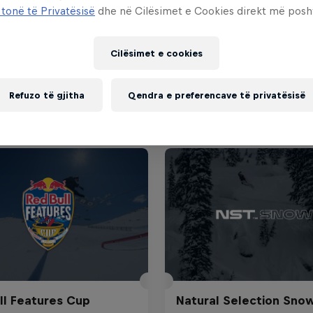
 tonë të Privatësisë
dhe në Cilësimet e Cookies direkt më posh
Cilësimet e cookies
Refuzo të gjitha
Qendra e preferencave të privatësisë
ll Features Cup
Natural Selection Sno