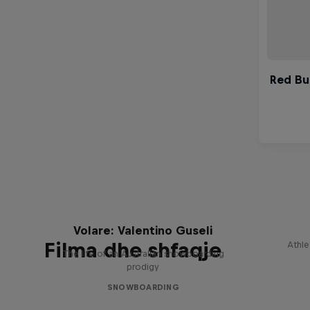
Volare: Valentino Guseli
Filma dhe shfaqje
Athle
The life of an Australian snowboarding
prodigy
SNOWBOARDING