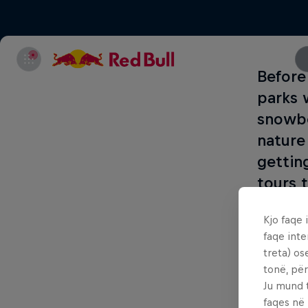
Before
parks w
snowbo
nature
gettin
tours 
getting
Kjo faqe 
ski an
faqe inte
Riders
treta) os
and flo
tonë, për
Ju mund 
snowbo
faqes në