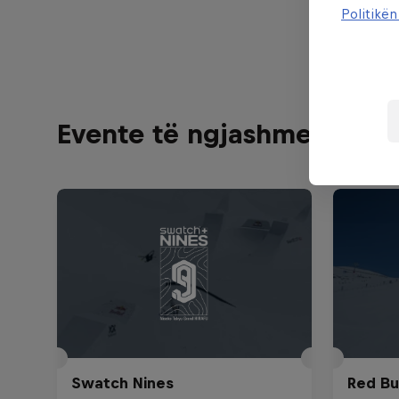
day.
Politikën
Evente të ngjashme
Swatch Nines
Red Bu