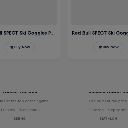
Winter Heroes
Sascha Huber v
tes at the top of their game
Can he beat the pros?
1 Sezoni · 15 episodet
1 Sezoni · 3 episodet
SKIING
BIATHLON