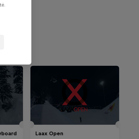
të.
wboard
Laax Open