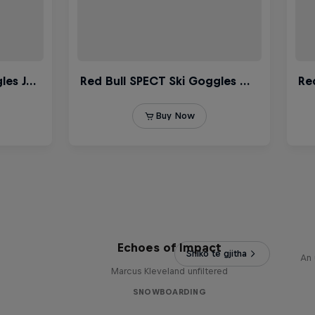
s
Echoes of Impact
Shiko te gjitha
An 
Marcus Kleveland unfiltered
SNOWBOARDING