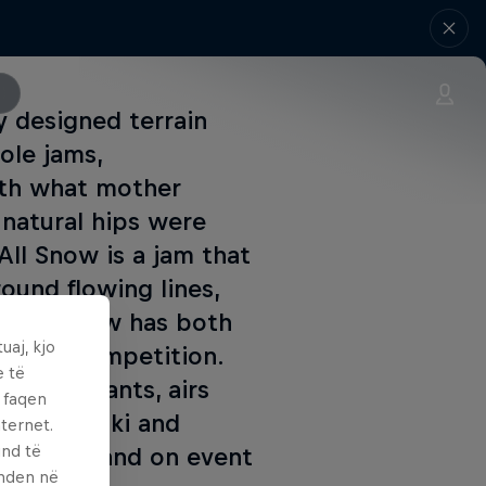
y designed terrain
pole jams,
ith what mother
 natural hips were
All Snow is a jam that
ound flowing lines,
me. All Snow has both
uaj, kjo
en jam competition.
e të
weaks, plants, airs
ë faqen
 in both ski and
ternet.
und të
r online and on event
enden në