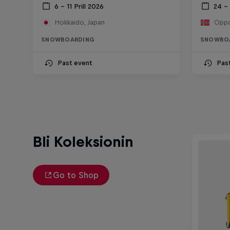
6 – 11 Prill 2026
24 –
Hokkaido, Japan
Oppd
SNOWBOARDING
SNOWBO
Past event
Pas
Bli Koleksionin
Go to Shop