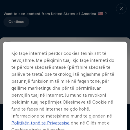
Want to see content from United States of America
?
Continue
Kjo faqe interneti përdor cookies teknikisht të
Info
Format
Athletes
Results
nevojshme. Me pëlqimin tuaj, kjo faqe interneti do
të përdorë skedarë shtesë (përfshirë skedarë të
palëve të treta) ose teknologji të ngjashme për të
In the final match, Andrey Rublev faced off against
pasur një funksionim të mirë në faqen tonë, për
Casper Ruud and secured the victory at Red Bull
qëllime marketingu dhe për të përmirësuar
Bassline 2023.
përvojën tuaj në internet. Ju mund ta revokoni
pëlqimin tuaj nëpërmjet Cilësimeve të Cookie në
fund të faqes në internet në çdo kohë.
Informacione të mëtejshme mund të gjenden në
Videot e ngjashme
Politikën tonë të Privatësisë
dhe në Cilësimet e
Cookies direkt më poshtë.