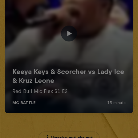
Ngarko më shumë