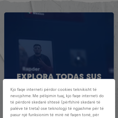
EXPLORA TODAS SUS
BATALLAS
Kjo faqe interneti përdor cookies teknikisht të
nevojshme. Me pëlqimin tuaj, kjo faqe interneti do
Explora la Galaxia de Batalla, quién es
të përdorë skedarë shtesë (përfshirë skedarë të
quién en la mayor competición de
palëve të treta) ose teknologji të ngjashme për të
freestyle de habla hispana.
pasur një funksionim të mirë në faqen tonë, për