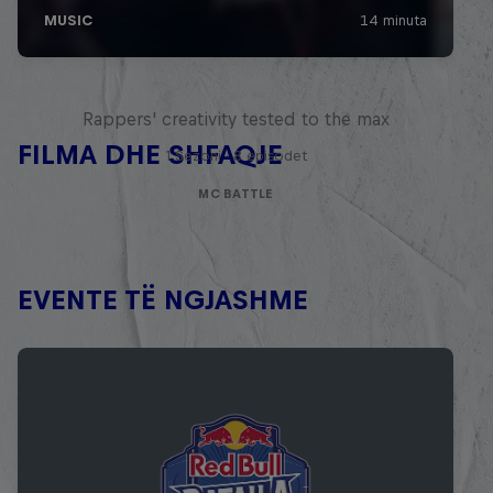
Red Bull Mic Flex
Rappers' creativity tested to the max
FILMA DHE SHFAQJE
1 Sezoni · 8 episodet
MC BATTLE
EVENTE TË NGJASHME