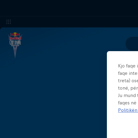
Kjo faqe 
faqe inte
treta) os
tonë, për
Ju mund 
faqes në
Politikën