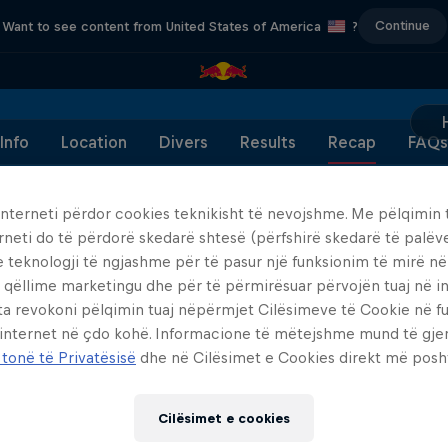
Continue
Want to see content from United States of America
?
Info
Location
Divers
Results
Recap
FAQs
interneti përdor cookies teknikisht të nevojshme. Me pëlqimin t
rneti do të përdorë skedarë shtesë (përfshirë skedarë të palëv
e teknologji të ngjashme për të pasur një funksionim të mirë n
Partnerë
 qëllime marketingu dhe për të përmirësuar përvojën tuaj në in
ta revokoni pëlqimin tuaj nëpërmjet Cilësimeve të Cookie në f
 internet në çdo kohë. Informacione të mëtejshme mund të gj
 tonë të Privatësisë
dhe në Cilësimet e Cookies direkt më posh
Cilësimet e cookies