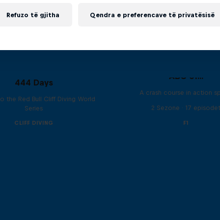
Refuzo të gjitha
Qendra e preferencave të privatësisë
ABC of...
444 Days
A crash course in action s
to the Red Bull Cliff Diving World
2 Sezone · 17 episode
Series
CLIFF DIVING
F1