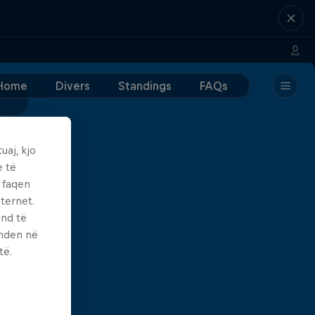
Home
Divers
Standings
FAQs
uaj, kjo
e të
ë faqen
ternet.
und të
enden në
të.