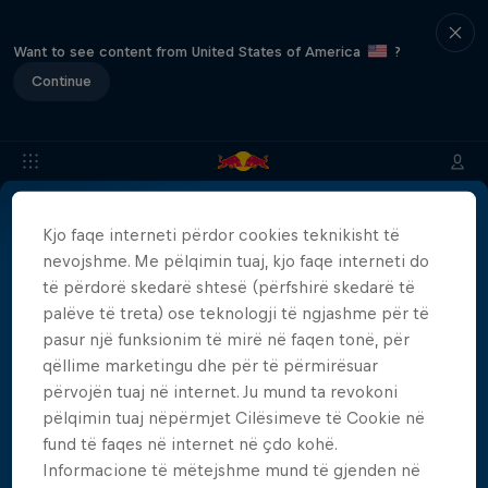
Want to see content from United States of America
?
Continue
Kjo faqe interneti përdor cookies teknikisht të
Info
Location
Divers
Results
Recap
FAQs
nevojshme. Me pëlqimin tuaj, kjo faqe interneti do
të përdorë skedarë shtesë (përfshirë skedarë të
palëve të treta) ose teknologji të ngjashme për të
Partnerë
pasur një funksionim të mirë në faqen tonë, për
qëllime marketingu dhe për të përmirësuar
përvojën tuaj në internet. Ju mund ta revokoni
pëlqimin tuaj nëpërmjet Cilësimeve të Cookie në
fund të faqes në internet në çdo kohë.
More than a Dive
Informacione të mëtejshme mund të gjenden në