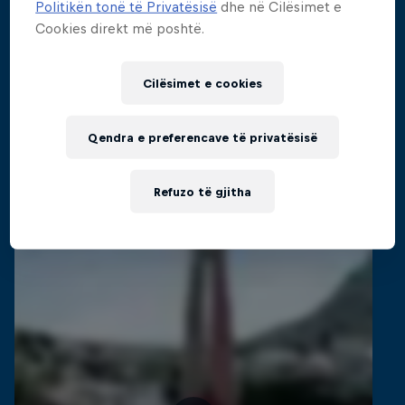
Politikën tonë të Privatësisë
dhe në Cilësimet e
Inside the world of competitive cliff diving
Cookies direkt më poshtë.
Filma dhe shfaqje
4 Sezone · 21 episodet
CLIFF DIVING
Cilësimet e cookies
Qendra e preferencave të privatësisë
Videot e ngjashme
Refuzo të gjitha