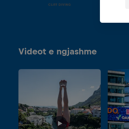
CLIFF DIVING
Videot e ngjashme