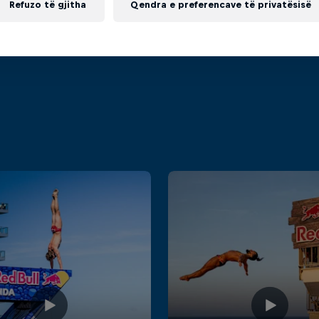
Refuzo të gjitha
Qendra e preferencave të privatësisë
CLIFF DIVING
F1