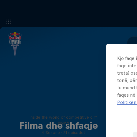
Kjo faqe 
faqe inte
treta) os
Live res
tonë, për
soon!
Ju mund 
faqes në
Politikën
More than a Dive
Inside the world of competitive cliff
Filma dhe shfaqje
diving
A return 
4 Sezone · 21 episodet