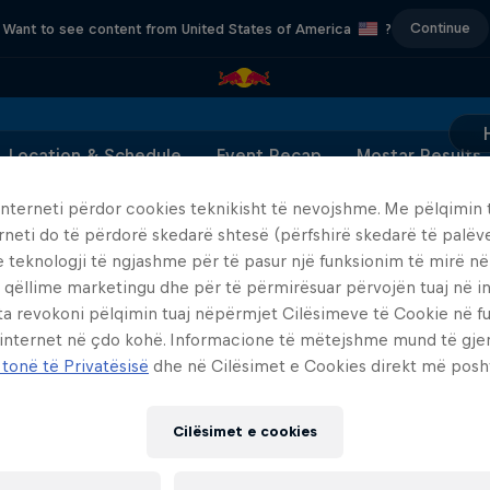
Continue
Want to see content from United States of America
?
Location & Schedule
Event Recap
Mostar Results
interneti përdor cookies teknikisht të nevojshme. Me pëlqimin t
rneti do të përdorë skedarë shtesë (përfshirë skedarë të palëv
e teknologji të ngjashme për të pasur një funksionim të mirë n
ults for the Red Bull Cliff Diving World Series Most
 qëllime marketingu dhe për të përmirësuar përvojën tuaj në in
ta revokoni pëlqimin tuaj nëpërmjet Cilësimeve të Cookie në f
 internet në çdo kohë. Informacione të mëtejshme mund të gj
 tonë të Privatësisë
dhe në Cilësimet e Cookies direkt më posh
ABC of...
444 Days
Cilësimet e cookies
A crash course in action s
to the Red Bull Cliff Diving World
2 Sezone · 17 episode
Series