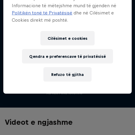
Informacione të mëtejshme mund të gjenden në
Politikën tonë të Privatësisë
dhe në Cilësimet e
Bike
Cookies direkt më poshtë.
Welcome to the Bike Hub, where you will find an
action-packed collection of two-wheel films,
shows …
Cilësimet e cookies
Qendra e preferencave të privatësisë
Red Bull X-Alps
The world’s toughest adventure race
Refuzo të gjitha
Filma dhe shfaqje
1 Sezoni · 7 episodet
ADVENTURE RACING
Videot e ngjashme