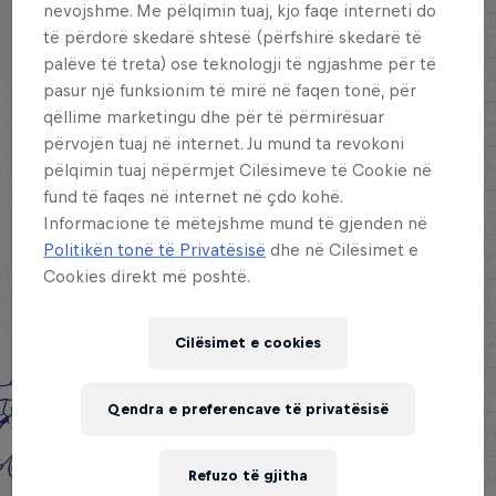
nevojshme. Me pëlqimin tuaj, kjo faqe interneti do
të përdorë skedarë shtesë (përfshirë skedarë të
palëve të treta) ose teknologji të ngjashme për të
pasur një funksionim të mirë në faqen tonë, për
qëllime marketingu dhe për të përmirësuar
përvojën tuaj në internet. Ju mund ta revokoni
pëlqimin tuaj nëpërmjet Cilësimeve të Cookie në
fund të faqes në internet në çdo kohë.
Informacione të mëtejshme mund të gjenden në
Politikën tonë të Privatësisë
dhe në Cilësimet e
Cookies direkt më poshtë.
Cilësimet e cookies
Qendra e preferencave të privatësisë
Refuzo të gjitha