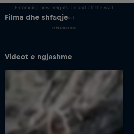
Embracing new heights, on and off the wall
Filma dhe shfaqje
4 episodet
EXPLORATION
Videot e ngjashme