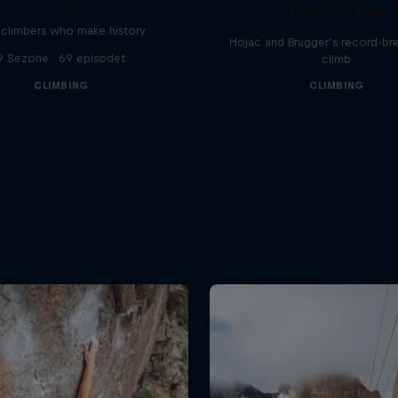
Reel Rock
The Fast Line
climbers who make history
Hojac and Brugger’s record-br
9 Sezone · 69 episodet
climb
CLIMBING
CLIMBING