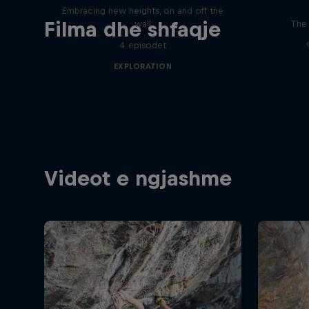
Embracing new heights, on and off the
Filma dhe shfaqje
wall
The 
4 episodet
EXPLORATION
Videot e ngjashme