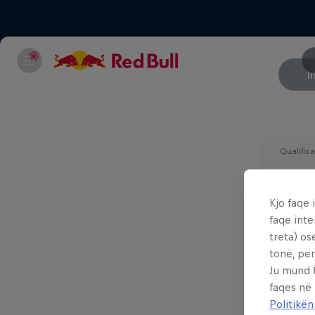
I
Qualifica
Wednesd
Kjo faqe 
faqe inte
treta) os
tonë, për
Ju mund 
faqes në
Politikën