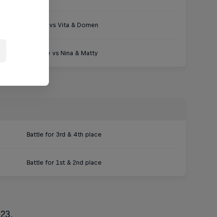
Matilda & Nils vs Vita & Domen
Angie & Felipe vs Nina & Matty
Battle for 3rd & 4th place
Battle for 1st & 2nd place
23.