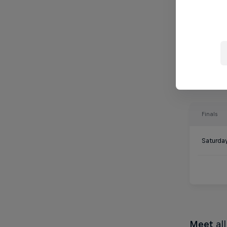
Finals
Saturda
Meet
al