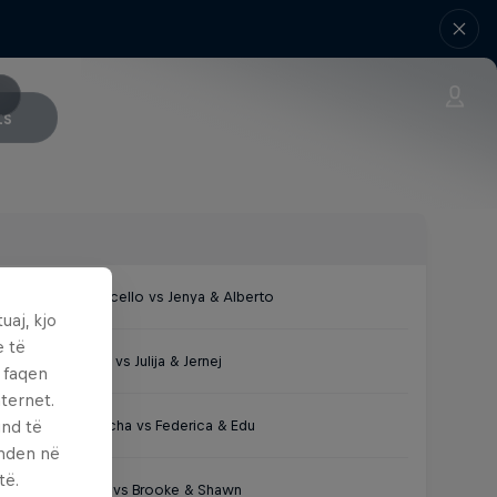
ts
Giorgia & Marcello vs Jenya & Alberto
uaj, kjo
e të
Petra & Louna vs Julija & Jernej
ë faqen
ternet.
und të
Andrea & Sascha vs Federica & Edu
enden në
të.
Lucie & Dylan vs Brooke & Shawn