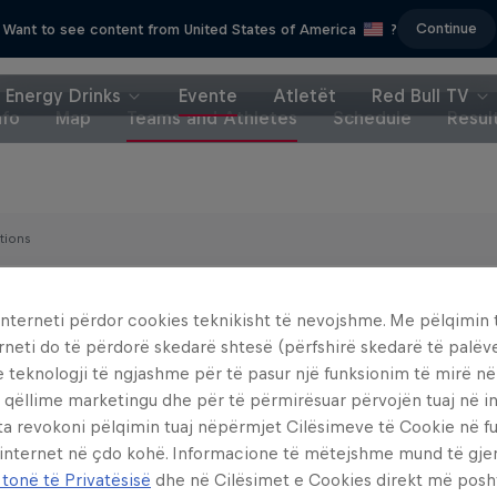
Continue
Want to see content from United States of America
?
Energy Drinks
Evente
Atletët
Red Bull TV
nfo
Map
Teams and Athletes
Schedule
Resul
tions
ay, Nov 1
Slot 1: 08:00-09:30
interneti përdor cookies teknikisht të nevojshme. Me pëlqimin t
rneti do të përdorë skedarë shtesë (përfshirë skedarë të palëv
Slot 2: 09:30-11:00
e teknologji të ngjashme për të pasur një funksionim të mirë n
 qëllime marketingu dhe për të përmirësuar përvojën tuaj në in
ta revokoni pëlqimin tuaj nëpërmjet Cilësimeve të Cookie në f
Slot 3: 11:00-12:30
 internet në çdo kohë. Informacione të mëtejshme mund të gj
 tonë të Privatësisë
dhe në Cilësimet e Cookies direkt më posh
Slot 4: 12:30-14:00