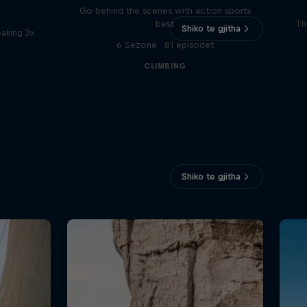
Go behind the scenes with action sports
best
Th
Shiko te gjitha
eaking 3x
6 Sezone · 81 episodet
CLIMBING
Shiko te gjitha