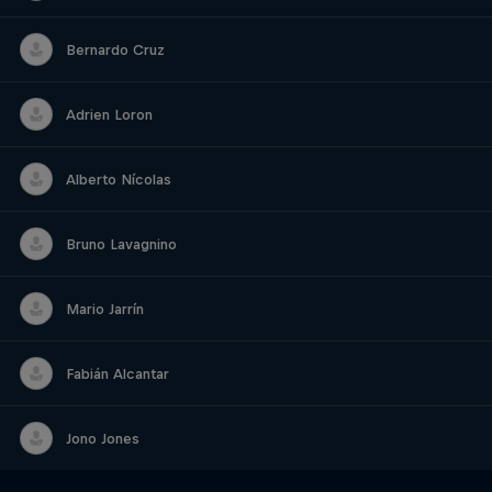
Bernardo Cruz
Bernardo Cruz
Adrien Loron
Adrien Loron
Alberto Nícolas
Alberto Nícolas
Bruno Lavagnino
Bruno Lavagnino
Mario Jarrín
Mario Jarrín
Fabián Alcantar
Fabián Alcantar
Jono Jones
Jono Jones