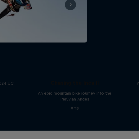
Chasing the Inca II
2024 UCI
W
An epic mountain bike journey into the
t
Peruvian Andes
MTB