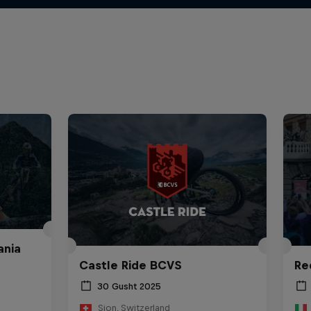
ania
Castle Ride BCVS
Re
30 Gusht 2025
Sion, Switzerland