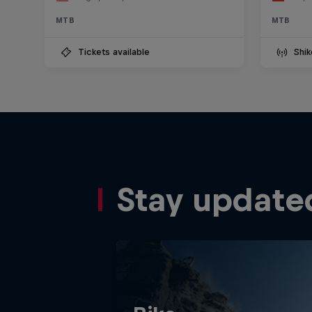
MTB
MTB
Tickets available
Shik
Stay update