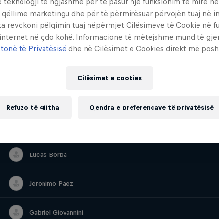
e teknologji të ngjashme për të pasur një funksionim të mirë n
Junafer Vélez
Junafer Vélez
 qëllime marketingu dhe për të përmirësuar përvojën tuaj në in
ta revokoni pëlqimin tuaj nëpërmjet Cilësimeve të Cookie në f
 internet në çdo kohë. Informacione të mëtejshme mund të gj
Sebastian Holguín
Sebastian Holguín
 tonë të Privatësisë
dhe në Cilësimet e Cookies direkt më posh
Tomáš Slavík
Tomáš Slavík
Cilësimet e cookies
Felipe Agurto
Felipe Agurto
Refuzo të gjitha
Qendra e preferencave të privatësisë
Camilo Sánchez
Camilo Sánchez
Lucas Borba
Lucas Borba
Jeronimo Paez
Jeronimo Paez
Gabriel Giovannini
Gabriel Giovannini