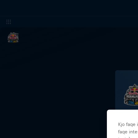
Kjo faqe 
Rank
Rank
faqe inte