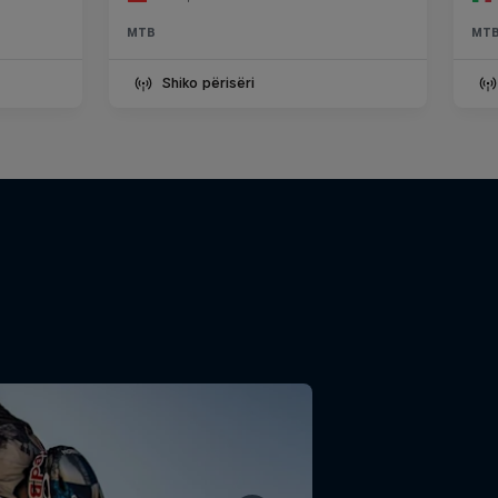
MTB
MT
Shiko përisëri