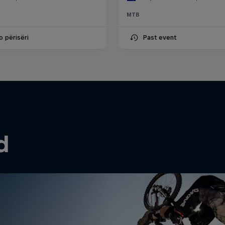
MTB
o përisëri
Past event
d