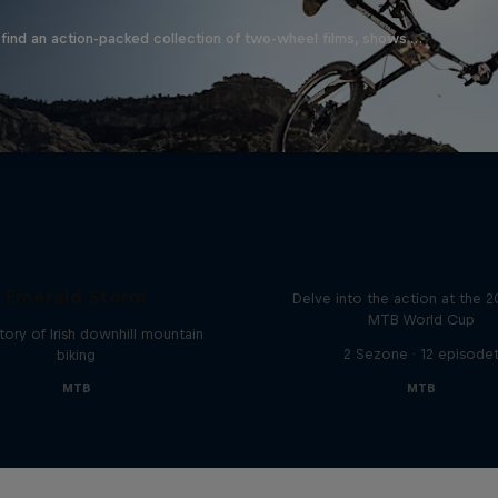
find an action-packed collection of two-wheel films, shows …
Beyond the Line
Emerald Storm
Delve into the action at the 
MTB World Cup
tory of Irish downhill mountain
2 Sezone · 12 episode
biking
MTB
MTB