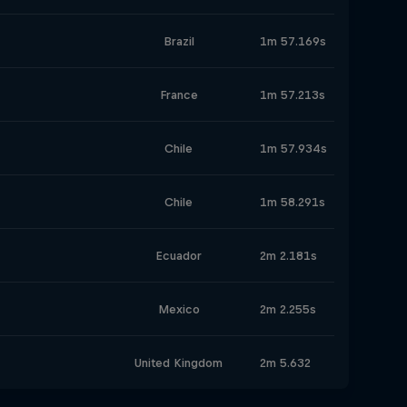
Brazil
Brazil
1m 57.169s
France
France
1m 57.213s
Chile
Chile
1m 57.934s
Chile
Chile
1m 58.291s
Ecuador
Ecuador
2m 2.181s
Mexico
Mexico
2m 2.255s
United Kingdom
United Kingdom
2m 5.632