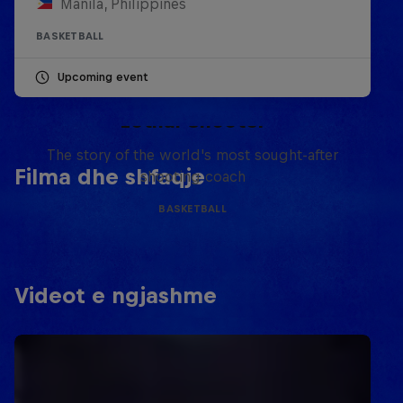
Manila, Philippines
BASKETBALL
Upcoming event
Life & Basketball: The Rise of
Lethal Shooter
The story of the world's most sought-after
Filma dhe shfaqje
shooting coach
BASKETBALL
Videot e ngjashme