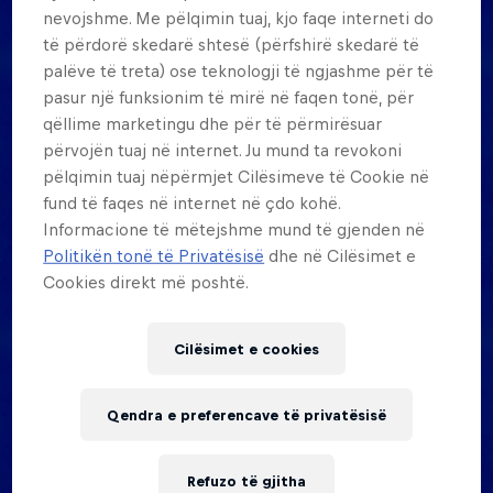
How old do I need to be to
nevojshme. Me pëlqimin tuaj, kjo faqe interneti do
të përdorë skedarë shtesë (përfshirë skedarë të
participate in Red Bull Half Court?
palëve të treta) ose teknologji të ngjashme për të
pasur një funksionim të mirë në faqen tonë, për
All participants must be 16 years or older by the
qëllime marketingu dhe për të përmirësuar
event date.
përvojën tuaj në internet. Ju mund ta revokoni
pëlqimin tuaj nëpërmjet Cilësimeve të Cookie në
How many teams will be I be
fund të faqes në internet në çdo kohë.
Informacione të mëtejshme mund të gjenden në
competing against?
Politikën tonë të Privatësisë
dhe në Cilësimet e
Cookies direkt më poshtë.
There will be a maximum of 32 Teams. (Male
category only)
Cilësimet e cookies
Can we compete in several
Qendra e preferencave të privatësisë
qualifiers?
No, you are only allowed to take part in one
Refuzo të gjitha