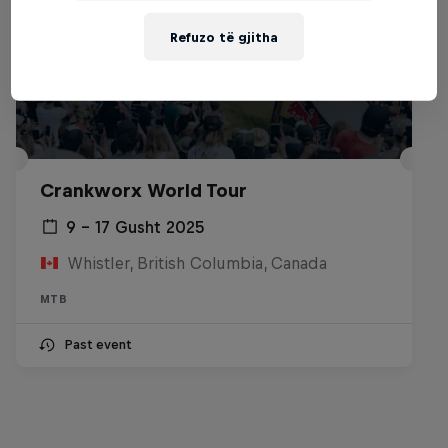
Refuzo të gjitha
Crankworx World Tour
9 – 17 Gusht 2025
Whistler, British Columbia, Canada
MTB
Past event