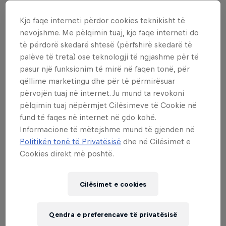
Designed by riders for riders, the 2014 Red Bull
Kjo faqe interneti përdor cookies teknikisht të
Joyride will be the biggest in the history of the
nevojshme. Me pëlqimin tuaj, kjo faqe interneti do
event as athletes look to push the sport and
të përdorë skedarë shtesë (përfshirë skedarë të
themselves to new heights.
palëve të treta) ose teknologji të ngjashme për të
pasur një funksionim të mirë në faqen tonë, për
Follow
@RedBullVanCity on Twitter
to stay updated
qëllime marketingu dhe për të përmirësuar
with everything
#RBJoyride
.
përvojën tuaj në internet. Ju mund ta revokoni
pëlqimin tuaj nëpërmjet Cilësimeve të Cookie në
fund të faqes në internet në çdo kohë.
Informacione të mëtejshme mund të gjenden në
Evente të ngjashme
Politikën tonë të Privatësisë
dhe në Cilësimet e
Cookies direkt më poshtë.
Cilësimet e cookies
Qendra e preferencave të privatësisë