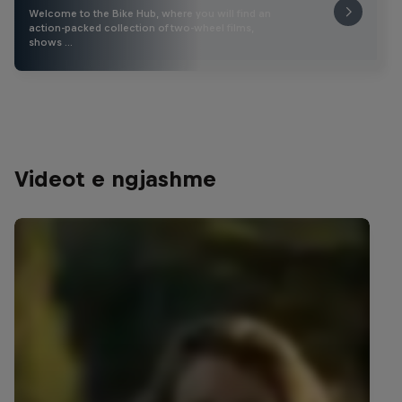
Welcome to the Bike Hub, where you will find an
action-packed collection of two-wheel films,
shows …
Videot e ngjashme