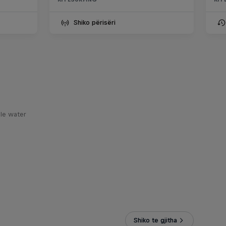
Shiko përisëri
le water
Shiko te gjitha