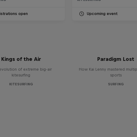
strations open
Upcoming event
Kings of the Air
Paradigm Lost
evolution of extreme big-air
How Kai Lenny mastered multip
kitesurfing
sports
KITESURFING
SURFING