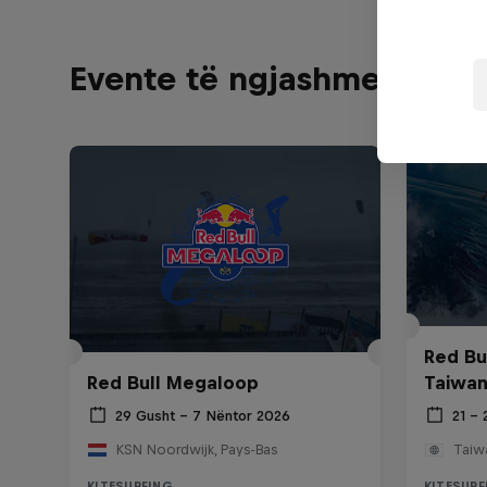
Evente të ngjashme
Red Bul
Red Bull Megaloop
Taiwan
29 Gusht – 7 Nëntor 2026
21 – 
KSN Noordwijk, Pays-Bas
Taiw
KITESURFING
KITESURF