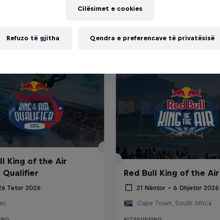
Cilësimet e cookies
Refuzo të gjitha
Qendra e preferencave të privatësisë
l King of the Air
 Qualifier
Red Bull King of the Air
26 Tetor 2026
21 Nëntor – 6 Dhjetor 2026
an
Cape Town, South Africa
ING
KITESURFING