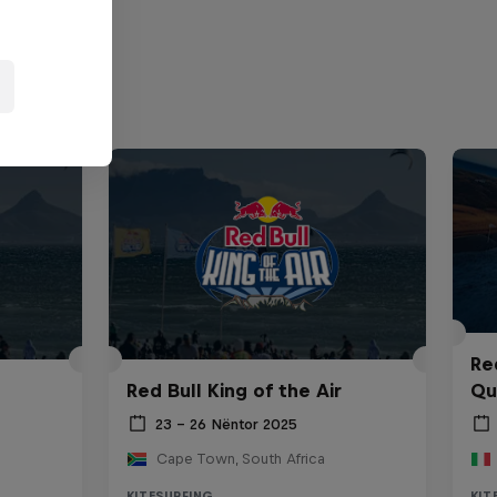
Re
Red Bull King of the Air
Qua
23 – 26 Nëntor 2025
Cape Town, South Africa
KITESURFING
KIT