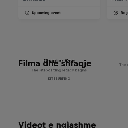
Upcoming event
Regi
Chapter One
Filma dhe shfaqje
The 
The kiteboarding legacy begins
KITESURFING
Videot e ngjashme