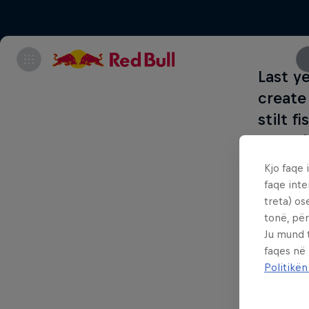
Last y
create
stilt 
toweri
course
Kjo faqe 
faqe inte
On Febru
treta) os
tonë, për
talents 
Ju mund 
spectacl
faqes në
the tide
Politikën
across f
intense t