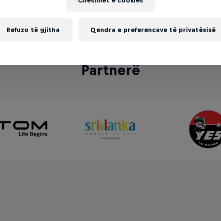
Cilësimet e cookies
Refuzo të gjitha
Qendra e preferencave të privatësisë
Partnerë