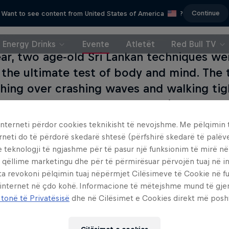
Continue
Want to see content from United States of America
?
Energy Drinks
Evente
Atletët
Red Bull TV
ear, two age-old Sri Lankan techniques w
 the ultimate test of body and mind. The 
fishing over crashing waves and walking t
ng treetops to extract palm wine were un
 unlike anything the world had ever seen.
interneti përdor cookies teknikisht të nevojshme. Me pëlqimin t
rneti do të përdorë skedarë shtesë (përfshirë skedarë të palëv
ary 21, 2016, Red Bull Levels returns to Sri Lanka 
e teknologji të ngjashme për të pasur një funksionim të mirë n
 qëllime marketingu dhe për të përmirësuar përvojën tuaj në in
and unknown potential of these two native superpo
ta revokoni pëlqimin tuaj nëpërmjet Cilësimeve të Cookie në f
e of balance, agility and concentration. 60 teams of
 internet në çdo kohë. Informacione të mëtejshme mund të gj
s and sunshine of Cinnamon Hotels & Resorts, Bent
 tonë të Privatësisë
dhe në Cilësimet e Cookies direkt më posh
ishing stilts on tightropes of different heights ove
ime trials.