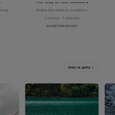
s
The Way of the Wildcard
wrong
Finding new paths to excellence
2 Sezone · 7 episodet
ADVENTURE RACING
Shiko te gjitha