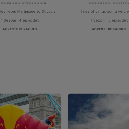
rongman Swimming
Campfire Storie
ley: From Martinique to St Lucia
Tales of things going very 
1 Sezoni · 4 episodet
1 Sezoni · 3 episodet
ADVENTURE RACING
ADVENTURE RACING