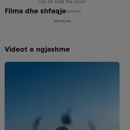
Can he beat the pros?
Filma dhe shfaqje
1 Sezoni · 3 episodet
BIATHLON
Videot e ngjashme