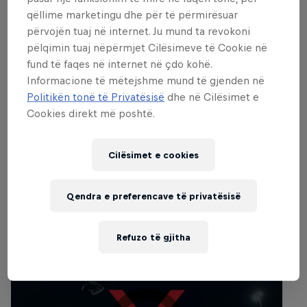
freestyle events, gathering the world's
qëllime marketingu dhe për të përmirësuar
best skiers to showcase their fast lines
përvojën tuaj në internet. Ju mund ta revokoni
and impressive tricks on a big mountain
pëlqimin tuaj nëpërmjet Cilësimeve të Cookie në
face, sprinkled with additional man-made
fund të faqes në internet në çdo kohë.
obstacles. This year, the battleground will
Informacione të mëtejshme mund të gjenden në
Politikën tonë të Privatësisë
dhe në Cilësimet e
be for the very first time Tignes (France),
Cookies direkt më poshtë.
where the riders will be on standby for
competition day between January 16-22.
Cilësimet e cookies
Qendra e preferencave të privatësisë
Evente të ngjashme
Refuzo të gjitha