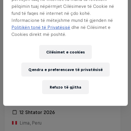
pëlqimin tuaj nëpërmjet Cilësimeve të Cookie në
fund të faqes në internet në çdo kohë.
Informacione të mëtejshme mund të gjenden në
Politikën tonë të Privatësisë
dhe në Cilësimet e
Cookies direkt më poshtë.
Cilësimet e cookies
Qendra e preferencave të privatësisë
Refuzo të gjitha
Red Bull Batalla Peru National Final
2026
12 Shtator 2026
Lima, Peru