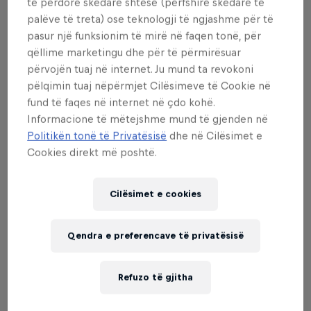
të përdorë skedarë shtesë (përfshirë skedarë të
palëve të treta) ose teknologji të ngjashme për të
Q: Will the course be available to ride by the
pasur një funksionim të mirë në faqen tonë, për
general public?
qëllime marketingu dhe për të përmirësuar
përvojën tuaj në internet. Ju mund ta revokoni
A: The course will not be open at any point for
pëlqimin tuaj nëpërmjet Cilësimeve të Cookie në
public riding. It will only be accessed and ridden
fund të faqes në internet në çdo kohë.
by invited athletes.
Informacione të mëtejshme mund të gjenden në
Politikën tonë të Privatësisë
dhe në Cilësimet e
Q: How can I keep track of the action?
Cookies direkt më poshtë.
A: Keep up with the action at
@redbullsnow
,
Cilësimet e cookies
@snowboardermag
and
@mammothmountain
as
the heaviest names in snowboarding redefine the
laws of physics at #RedBullRecharged.
Qendra e preferencave të privatësisë
Q: Who will determine the winning team?
Refuzo të gjitha
A: Travis Rice.