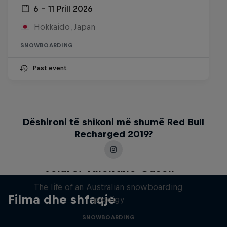
6 – 11 Prill 2026
Hokkaido, Japan
SNOWBOARDING
Past event
Dëshironi të shikoni më shumë Red Bull
Recharged 2019?
Volare: Valentino Guseli
The life of an Australian snowboarding
Filma dhe shfaqje
prodigy
SNOWBOARDING