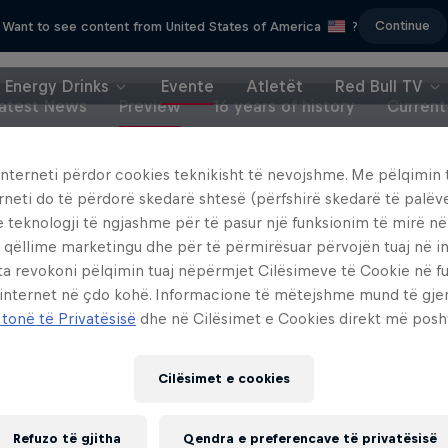
Continue
Want to see content from United States of America
?
Energy Drinks
Evente
Atletët
Red Bull TV
atest News
Preview
16 years of history
Current
interneti përdor cookies teknikisht të nevojshme. Me pëlqimin t
rneti do të përdorë skedarë shtesë (përfshirë skedarë të palëv
Hirscher X
Moto Rider vs Enduro
e teknologji të ngjashme për të pasur një funksionim të mirë n
egend tackles unknown terrain
 qëllime marketingu dhe për të përmirësuar përvojën tuaj në in
Carson Brown's epic ride at R
ta revokoni pëlqimin tuaj nëpërmjet Cilësimeve të Cookie në f
1 Sezoni · 4 episodet
Erzbergrodeo
 internet në çdo kohë. Informacione të mëtejshme mund të gj
SKIING
ENDURO
 tonë të Privatësisë
dhe në Cilësimet e Cookies direkt më posh
Cilësimet e cookies
Refuzo të gjitha
Qendra e preferencave të privatësisë