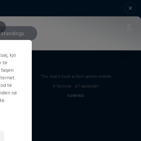
 standings
uaj, kjo
e të
Red Bull Signature Series
 Race
ë faqen
The year's best action sports events
ternet.
ed Bull
und të
9 Sezone · 67 episodet
enden në
SURFING
të.