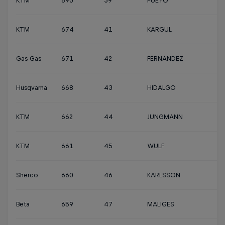
KTM
690
39
PUEYO
KTM
674
41
KARGUL
Gas Gas
671
42
FERNANDEZ
Husqvarna
668
43
HIDALGO
KTM
662
44
JUNGMANN
KTM
661
45
WULF
Sherco
660
46
KARLSSON
Beta
659
47
MALIGES