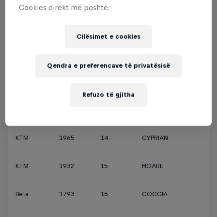
Cookies direkt më poshtë.
Husqvarna
3130
10
TARRÉS
Cilësimet e cookies
KTM
2054
11
WINTERBURN
Qendra e preferencave të privatësisë
KTM
2010
12
TEASDALE
Refuzo të gjitha
KTM
2003
13
WALKNER
KTM
1965
14
CYPRIAN
KTM
1932
15
HOARE
Beta
1793
16
GOGGIA