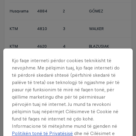
Husqvarna
4884
2
GÓMEZ
KTM
4810
3
WALKER
KTM
4620
4
BLAZUSIAK
Kjo faqe interneti përdor cookies teknikisht të
Husqvarna
4450
5
JARVIS
nevojshme. Me pëlqimin tuaj, kjo faqe interneti do
të përdorë skedarë shtesë (përfshirë skedarë të
KTM
4165
6
GARCÍA
palëve të treta) ose teknologji të ngjashme për të
pasur një funksionim të mirë në faqen tonë, për
qëllime marketingu dhe për të përmirësuar
KTM
4136
7
WATSON
përvojën tuaj në internet. Ju mund ta revokoni
pëlqimin tuaj nëpërmjet Cilësimeve të Cookie në
Sherco
3560
8
ROMAN
fund të faqes në internet në çdo kohë.
Informacione të mëtejshme mund të gjenden në
Politikën tonë të Privatësisë
dhe në Cilësimet e
Husqvarna
3415
9
BOLT