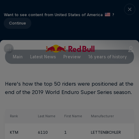
Want to see content from United States of America
?
Continue
Main
Latest News
Preview
16 years of history
Cu
Here's how the top 50 riders were positioned at the
end of the 2019 World Enduro Super Series season.
Rank
Last Name
First Name
Manufacturer
KTM
6110
1
LETTENBICHLER