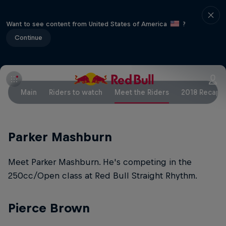
Want to see content from United States of America
?
Continue
Main
Riders to watch
Meet the Riders
2018 Recap
Parker Mashburn
Meet Parker Mashburn. He's competing in the
250cc/Open class at Red Bull Straight Rhythm.
Pierce Brown