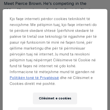
Meet Pierce Brown. He's competing in the
250cc/Open class at Red Bull Straight Rhythm.
Kjo faqe interneti përdor cookies teknikisht të
Adam Enticknap
nevojshme. Me pëlqimin tuaj, kjo faqe interneti do
të përdorë skedarë shtesë (përfshirë skedarë të
palëve të treta) ose teknologji të ngjashme për të
Meet Adam Enticknap. He's competing in the
pasur një funksionim të mirë në faqen tonë, për
250cc/Open class at Red Bull Straight Rhythm.
qëllime marketingu dhe për të përmirësuar
përvojën tuaj në internet. Ju mund ta revokoni
Josh Hansen
pëlqimin tuaj nëpërmjet Cilësimeve të Cookie në
fund të faqes në internet në çdo kohë.
Informacione të mëtejshme mund të gjenden në
Meet Josh Hansen. He's competing in the
Politikën tonë të Privatësisë
dhe në Cilësimet e
250cc/Open class at Red Bull Straight Rhythm.
Cookies direkt më poshtë.
Brandon Hartranft
Cilësimet e cookies
Meet Brandon Hartranft. He's competing in the