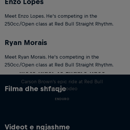
Enzo Lopes
Meet Enzo Lopes. He's competing in the
250cc/Open class at Red Bull Straight Rhythm.
Ryan Morais
Meet Ryan Morais. He's competing in the
250cc/Open class at Red Bull Straight Rhythm.
Moto Rider vs Enduro Race
Carson Brown's epic ride at Red Bull
Filma dhe shfaqje
Erzbergrodeo
ENDURO
Videot e ngjashme