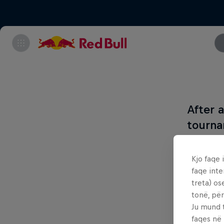
After 
tourna
Red Bull
Kjo faqe 
some of
faqe inte
fabulous
treta) os
tonë, për
With qua
Ju mund 
faqes në
shot at 