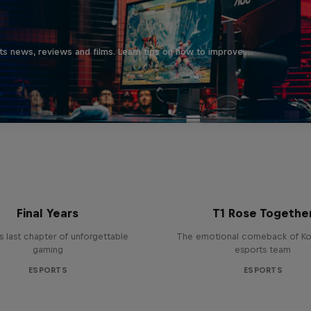
ts news, reviews and films. Learn tips on how to improve …
ries of CS:GO - The
Final Years
T1 Rose Togethe
 last chapter of unforgettable
The emotional comeback of Ko
gaming
esports team
ESPORTS
ESPORTS