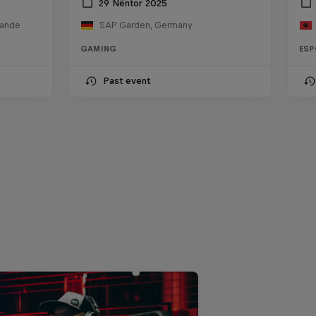
29 Nëntor 2025
lande
SAP Garden, Germany
GAMING
ESP
Past event