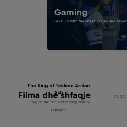
Gaming
Level up with the latest games and espor
Memo
The King of Tekken: Arslan
Ash
Filma dhe shfaqje
CS:GO’s
Rising to the top and making history
ESPORTS