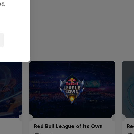
të.
Red Bull League of Its Own
Re