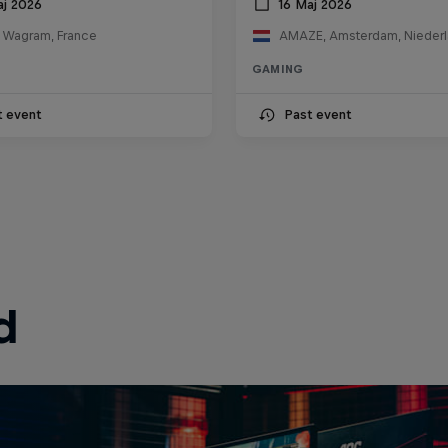
aj 2026
16 Maj 2026
e Wagram, France
AMAZE, Amsterdam, Nieder
GAMING
t event
Past event
d