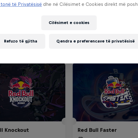
 tonë të Privatësisë
dhe në Cilësimet e Cookies direkt më posh
Cilësimet e cookies
Refuzo të gjitha
Qendra e preferencave të privatësisë
ll Knockout
Red Bull Faster