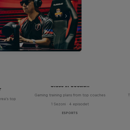
Class in Session
r
Gaming training plans from top coaches
T
rea's top
1 Sezoni · 4 episodet
ESPORTS