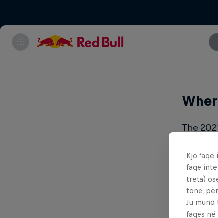
Where
The 202
Decembe
Kjo faqe 
faqe inte
What 
treta) os
tonë, për
Ju mund 
The ove
faqes në