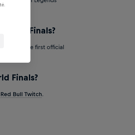
mes’ League of Legends
të.
 World Finals?
 Abyss, the first official
ld Finals?
r
Red Bull Twitch
.