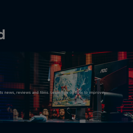
d
ts news, reviews and films. Learn tips on how to improve …