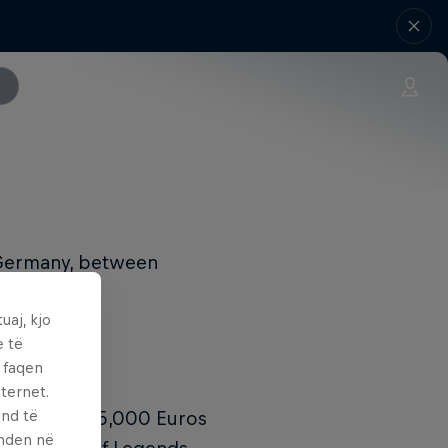
 Germany, between
uaj, kjo
e të
ë faqen
ternet.
und të
sh prize of 5,000 Euros
enden në