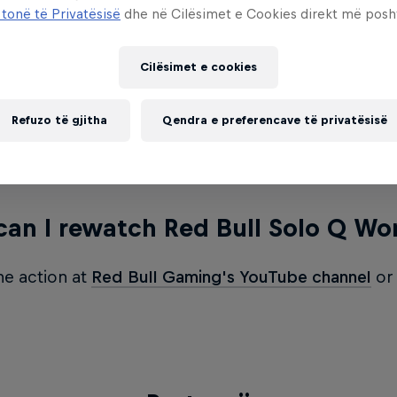
 received an invitation to visit one of the Riot Ga
 tonë të Privatësisë
dhe në Cilësimet e Cookies direkt më posh
n 2022.
Cilësimet e cookies
map was used at Red Bull Solo Q
Refuzo të gjitha
Qendra e preferencave të privatësisë
first time ever, Red Bull Solo Q took place in Howling
ll Random, All Mid) map in League of Legends.
an I rewatch Red Bull Solo Q Wor
the action at
Red Bull Gaming's YouTube channel
o