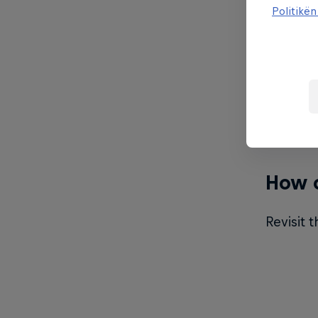
and also
Politikën
events i
What 
For the 
ARAM (A
How c
Revisit 